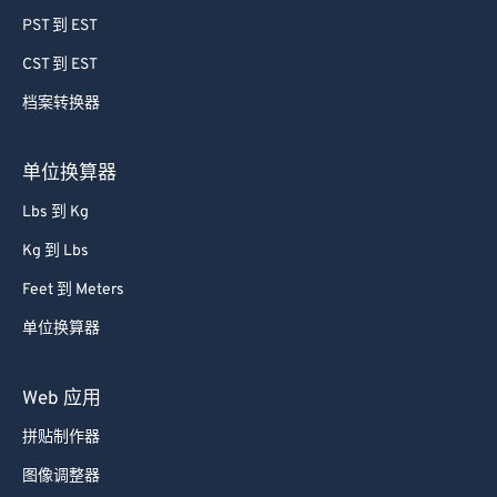
59
59
59
59
59
59
PST 到 EST
60
60
CST 到 EST
61
61
档案转换器
62
62
63
63
单位换算器
64
64
Lbs 到 Kg
65
65
Kg 到 Lbs
66
66
Feet 到 Meters
67
67
单位换算器
68
68
69
69
Web 应用
70
70
拼贴制作器
71
71
图像调整器
72
72