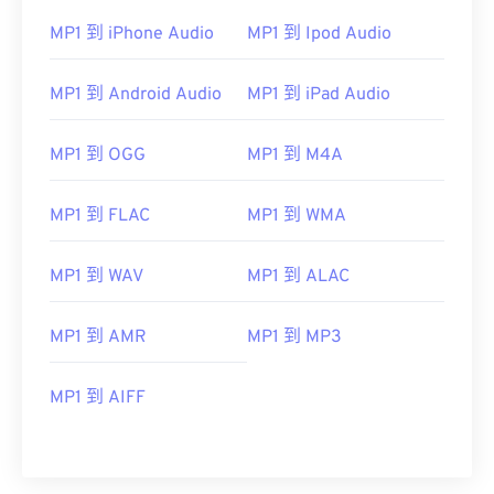
MP1 到 iPhone Audio
MP1 到 Ipod Audio
MP1 到 Android Audio
MP1 到 iPad Audio
MP1 到 OGG
MP1 到 M4A
00
00
00
00
00
00
00
00
MP1 到 FLAC
MP1 到 WMA
00
00
00
00
00
00
00
00
MP1 到 WAV
MP1 到 ALAC
01
01
01
01
01
01
01
01
02
02
02
02
02
02
02
02
MP1 到 AMR
MP1 到 MP3
03
03
03
03
03
03
03
03
MP1 到 AIFF
04
04
04
04
04
04
04
04
05
05
05
05
05
05
05
05
06
06
06
06
06
06
06
06