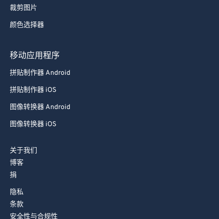
裁剪图片
73
73
颜色选择器
74
74
75
75
移动应用程序
76
76
拼贴制作器 Android
77
77
拼贴制作器 iOS
78
78
图像转换器 Android
79
79
图像转换器 iOS
80
80
81
81
关于我们
博客
82
82
捐
83
83
隐私
84
84
条款
85
85
安全性与合规性