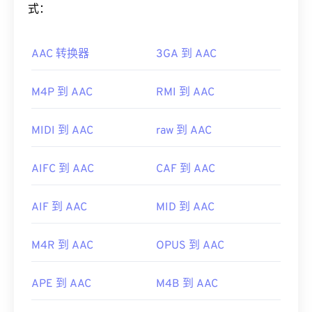
有效地压缩文件大小，同时提供与未压缩音频类似的
式：
其他可以打开 MP1 的优秀媒体播放器包括
Windows
音质。
Media Player
、
Awave Studio
、
Winamp
和
jetAudio
。
AAC 转换器
3GA 到 AAC
如何打开 AAC 文件？
制定者：
ISO
/
IEC
，
运动图像专家组
为了获得最佳效果，请使用
VLC 媒体播放器
打开
首次发行：
1993年
M4P 到 AAC
RMI 到 AAC
AAC 文件。此外，
iTunes
也会默认打开 AAC 文件。
有用的链接：
不过，AAC 文件非常普遍，可以在许多其他程序和
MIDI 到 AAC
raw 到 AAC
https://en.wikipedia.org/wiki/MPEG-1_Audio_Lay
软件中打开。
er_I
此外，由于 AAC 文件通常用作视频游戏的音频文
AIFC 到 AAC
CAF 到 AAC
https://mpeg.chiariglione.org/standards/mpeg-
件，因此它们可以在大多数流行的游戏机上打开，例
1.html
如
Nintendo 3DS
和
Playstation 4
。
AIF 到 AAC
MID 到 AAC
开发者：
ISO/IEC MPEG 音频委员会
首次发行：
1997年
M4R 到 AAC
OPUS 到 AAC
有用的链接：
APE 到 AAC
M4B 到 AAC
https://en.wikipedia.org/wiki/Advanced_Audio_Coding