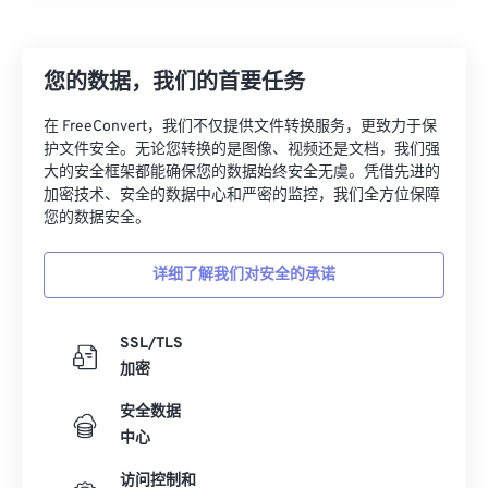
07
07
07
07
07
07
07
07
08
08
08
08
08
08
08
08
您的数据，我们的首要任务
09
09
09
09
09
09
09
09
在 FreeConvert，我们不仅提供文件转换服务，更致力于保
10
10
10
10
10
10
10
10
护文件安全。无论您转换的是图像、视频还是文档，我们强
大的安全框架都能确保您的数据始终安全无虞。凭借先进的
11
11
11
11
11
11
11
11
加密技术、安全的数据中心和严密的监控，我们全方位保障
12
12
12
12
12
12
12
12
您的数据安全。
13
13
13
13
13
13
13
13
详细了解我们对安全的承诺
14
14
14
14
14
14
14
14
15
15
15
15
15
15
15
15
SSL/TLS
16
16
16
16
16
16
16
16
加密
17
17
17
17
17
17
17
17
安全数据
18
18
18
18
18
18
18
18
中心
19
19
19
19
19
19
19
19
访问控制和