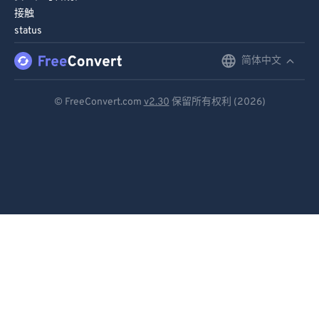
接触
86
86
status
87
87
简体中文
English
88
88
89
89
Deutsch
© FreeConvert.com
v2.30
保留所有权利 (2026)
90
90
Español
91
91
Français
92
92
Português
93
93
Italiano
94
94
95
95
Dutch
96
96
日本語
97
97
简体中文
98
98