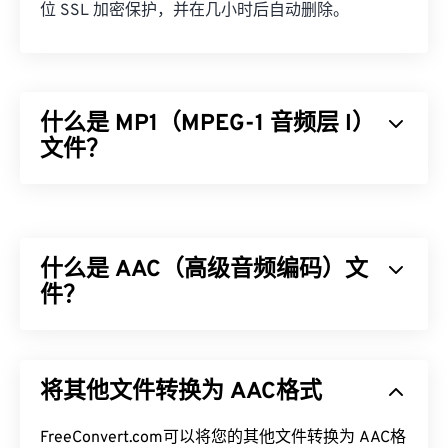
位 SSL 加密保护，并在几小时后自动删除。
什么是 MP1（MPEG-1 音频层 I）
文件？
MPEG-1 音频层 1 (MP1) 是
MPEG
音频标准的早期简
化版本。MP1 大部分内容已过时，但仍受支持。MP1
曾是
数字磁带
格式的一部分。几乎所有 MP1 文件都
什么是 AAC（高级音频编码）文
被较新的
MPEG-1 音频层 II (MP2)
、
MPEG-1 音频层
III 或 MPEG-2 音频层 III (MP3)
件？
文件格式所取代。
如何打开 MP1 文件？
高级音频编码 (AAC) 是一种通过
有损
压缩来减小文
件大小的数字音频文件格式。它主要用于数字电视、
由于 MP1 已基本过时，
VLC 媒体播放器
是打开 MP1
将其他文件转换为 AAC格式
数字广播和互联网流媒体。它是
iOS
、
YouTube
、
文件的最佳选择，而且该播放器还具有跨平台运行的
任天堂
和
PlayStation
的标准音频格式。ISO/
IEC
将
优势。
AAC
FreeConvert.com可以将您的其他文件转换为 AAC格
编解码器
指定
为
MP3
的改进版本，因为它能够更