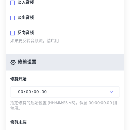
淡入音频
淡出音频
反向音频
如果要反转音频流，请启用
修剪设置
修剪开始
00
:
00
:
00
.
00
指定修剪的起始位置 (HH:MM:SS.MS)。保留 00:00:00.00 则
禁用。
修剪末端