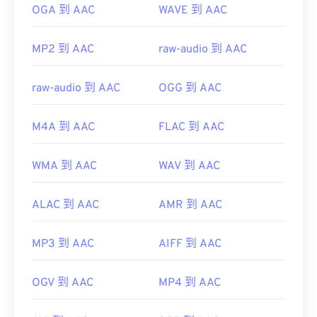
https://www.iso.org/standard/43345.html?
OGA 到 AAC
WAVE 到 AAC
browse=tc
MP2 到 AAC
raw-audio 到 AAC
raw-audio 到 AAC
OGG 到 AAC
M4A 到 AAC
FLAC 到 AAC
WMA 到 AAC
WAV 到 AAC
ALAC 到 AAC
AMR 到 AAC
MP3 到 AAC
AIFF 到 AAC
OGV 到 AAC
MP4 到 AAC