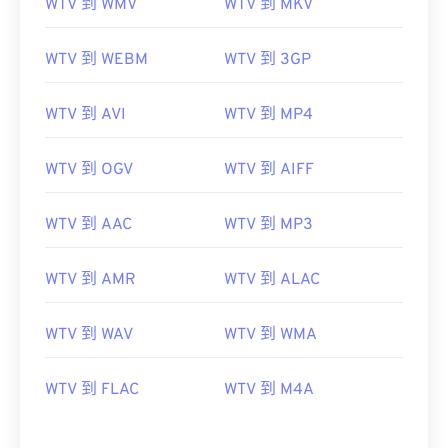
WTV 到 WMV
WTV 到 MKV
WTV 到 WEBM
WTV 到 3GP
WTV 到 AVI
WTV 到 MP4
WTV 到 OGV
WTV 到 AIFF
WTV 到 AAC
WTV 到 MP3
WTV 到 AMR
WTV 到 ALAC
WTV 到 WAV
WTV 到 WMA
WTV 到 FLAC
WTV 到 M4A
00
00
00
00
00
00
00
00