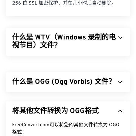
256 位 SSL 加密保护，并在几小时后自动删除。
什么是 WTV（Windows 录制的电
视节目）文件？
微软设计了 Windows Recorded TV Show (WTV) 格
式，用于存储微软产品录制的电视录像。WTV 是一
个多媒体容器，使用
MPEG-2
和
MPEG-4
压缩视频，
什么是 OGG (Ogg Vorbis) 文件？
使用
MPEG-1 Layer II
或
杜比数字 AC-3
压缩音频。它
支持元数据和
数字版权管理 (DRM)
。2008 年，
WTV 取代了另一种微软专有格式
Ogg Vorbis (OGG) 是一种使用 Ogg Vorbis 压缩的文
DVR-MS
。
件。OGG 是由 Xiph.Org 基金会提供的一种无专利、
如何打开 WTV 文件？
将其他文件转换为 OGG格式
免版税的编码方案。与
MP3
一样，OGG 文件以其高
质量而闻名。OGG 文件包含元数据、艺术家和曲目
需要注意的是，微软已不再支持 WTV。无论如何，
标题信息。
FreeConvert.com可以将您的其他文件转换为 OGG
最好使用
Windows Media Player
打开 WTV 文件。如
格式：