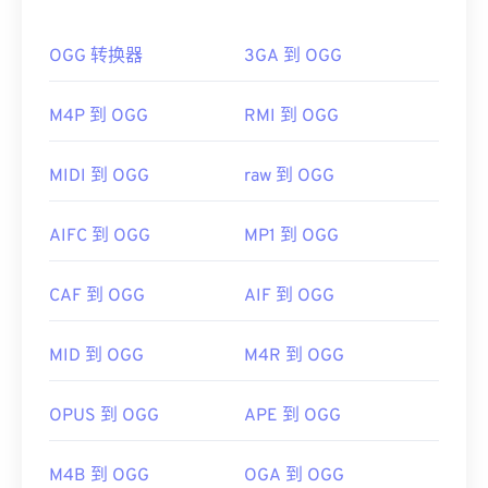
果内容受版权保护，则只能在录制内容的 Windows
如何打开 OGG 文件？
PC 上播放。如果内容不受版权保护，则可以在其他
OGG 转换器
3GA 到 OGG
平台上播放。
打开 OGG 文件的默认程序是
VLC 媒体播放器
。此
外，许多其他程序也可以打开 OGG，例如
Windows
其他可以打开 WTV 文件的播放器包括
VLC 媒体播放
Media Player
、
RealPlayer
、
Winamp
、
Xine
、
M4P 到 OGG
RMI 到 OGG
器
、
Cyber​​link PowerDirector
、
Cyber​​link
UltraMixer
等。
PowerDVD
和
Cyber​​link PowerProducer
。更多信
息，请阅读微软网站上的这篇
如果需要，您可以直接在
Google Drive
文章
。
中打开 OGG
MIDI 到 OGG
raw 到 OGG
文件，该文件可在任何配备网络浏览器的电脑或移动
开发者：
微软
设备上使用。请注意，Apple 产品不支持 OGG。
AIFC 到 OGG
MP1 到 OGG
首次发行：
2008 年
开发者：
Xiph.Org 基金会
有用的链接：
CAF 到 OGG
AIF 到 OGG
首次发行：
2000 年
https://en.wikipedia.org/wiki/WTV_(Windows_Recorde
有用的链接：
MID 到 OGG
M4R 到 OGG
https://docs.microsoft.com/en-us/previous-
https://en.wikipedia.org/wiki/Ogg
versions/windows/desktop/windows-media-
center-sdk/bb188788(v=msdn.10)
https://xiph.org/vorbis/
OPUS 到 OGG
APE 到 OGG
M4B 到 OGG
OGA 到 OGG