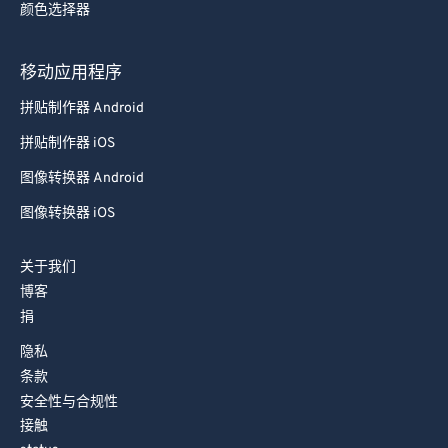
颜色选择器
78
78
79
79
移动应用程序
80
80
拼贴制作器 Android
81
81
拼贴制作器 iOS
82
82
图像转换器 Android
83
83
图像转换器 iOS
84
84
85
85
关于我们
86
86
博客
捐
87
87
88
88
隐私
条款
89
89
安全性与合规性
90
90
接触