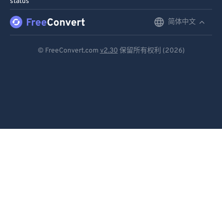
status
91
91
92
92
简体中文
English
93
93
Deutsch
© FreeConvert.com
v2.30
保留所有权利 (2026)
94
94
Español
95
95
Français
96
96
Português
97
97
98
98
Italiano
99
99
Dutch
日本語
简体中文
繁體中文