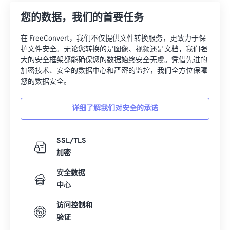
12
12
12
12
12
12
12
12
您的数据，我们的首要任务
13
13
13
13
13
13
13
13
在 FreeConvert，我们不仅提供文件转换服务，更致力于保
14
14
14
14
14
14
14
14
护文件安全。无论您转换的是图像、视频还是文档，我们强
15
15
15
15
15
15
15
15
大的安全框架都能确保您的数据始终安全无虞。凭借先进的
加密技术、安全的数据中心和严密的监控，我们全方位保障
16
16
16
16
16
16
16
16
您的数据安全。
17
17
17
17
17
17
17
17
详细了解我们对安全的承诺
18
18
18
18
18
18
18
18
19
19
19
19
19
19
19
19
SSL/TLS
20
20
20
20
20
20
20
20
加密
21
21
21
21
21
21
21
21
安全数据
22
22
22
22
22
22
22
22
中心
23
23
23
23
23
23
23
23
访问控制和
24
24
24
24
24
24
验证