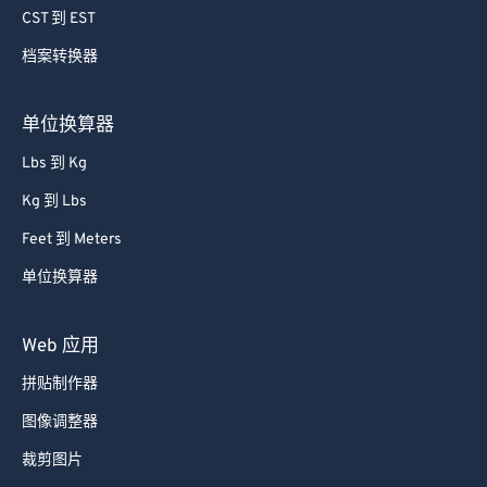
CST 到 EST
65
65
66
66
档案转换器
67
67
单位换算器
68
68
Lbs 到 Kg
69
69
Kg 到 Lbs
70
70
Feet 到 Meters
71
71
单位换算器
72
72
73
73
Web 应用
74
74
拼贴制作器
75
75
图像调整器
76
76
裁剪图片
77
77