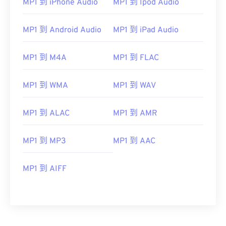
MP1 到 iPhone Audio
MP1 到 Ipod Audio
MP1 到 Android Audio
MP1 到 iPad Audio
MP1 到 M4A
MP1 到 FLAC
00
00
00
00
00
00
00
00
MP1 到 WMA
MP1 到 WAV
00
00
00
00
00
00
00
00
MP1 到 ALAC
MP1 到 AMR
01
01
01
01
01
01
01
01
MP1 到 MP3
MP1 到 AAC
02
02
02
02
02
02
02
02
03
03
03
03
03
03
03
03
MP1 到 AIFF
04
04
04
04
04
04
04
04
05
05
05
05
05
05
05
05
06
06
06
06
06
06
06
06