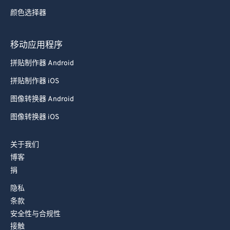
73
73
颜色选择器
74
74
75
75
移动应用程序
76
76
拼贴制作器 Android
77
77
拼贴制作器 iOS
78
78
图像转换器 Android
79
79
图像转换器 iOS
80
80
关于我们
81
81
博客
82
82
捐
83
83
隐私
84
84
条款
安全性与合规性
85
85
接触