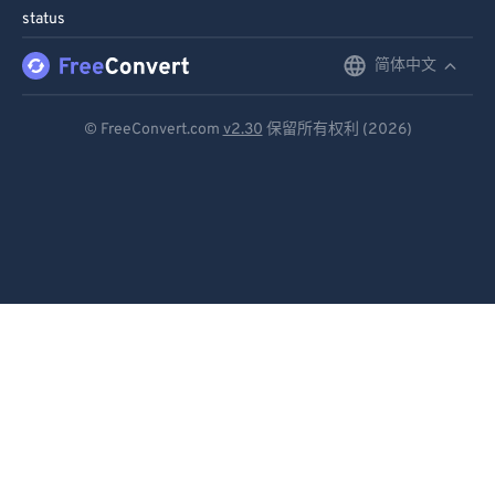
86
86
status
87
87
简体中文
English
88
88
Deutsch
89
89
© FreeConvert.com
v2.30
保留所有权利 (2026)
Español
90
90
91
91
Français
92
92
Português
93
93
Italiano
94
94
Dutch
95
95
96
96
日本語
97
97
简体中文
98
98
繁體中文