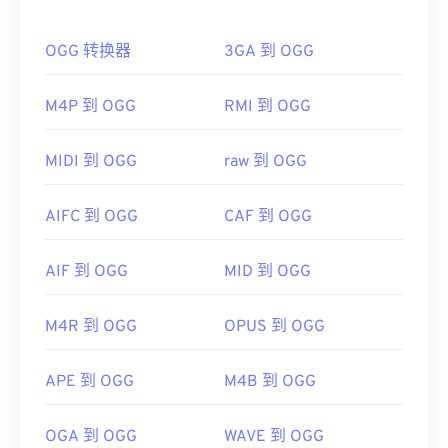
如何打开 OGG 文件？
其他可以打开 MP1 的优秀媒体播放器包括
Windows
Media Player
、
Awave Studio
、
Winamp
和
OGG 转换器
3GA 到 OGG
打开 OGG 文件的默认程序是
VLC 媒体播放器
。此
jetAudio
。
外，许多其他程序也可以打开 OGG，例如
Windows
制定者：
ISO
/
IEC
，
运动图像专家组
Media Player
、
RealPlayer
、
Winamp
、
Xine
、
M4P 到 OGG
RMI 到 OGG
UltraMixer
等。
首次发行：
1993年
如果需要，您可以直接在
Google Drive
中打开 OGG
MIDI 到 OGG
raw 到 OGG
有用的链接：
文件，该文件可在任何配备网络浏览器的电脑或移动
https://en.wikipedia.org/wiki/MPEG-1_Audio_Lay
设备上使用。请注意，Apple 产品不支持 OGG。
AIFC 到 OGG
CAF 到 OGG
er_I
开发者：
Xiph.Org 基金会
https://mpeg.chiariglione.org/standards/mpeg-
AIF 到 OGG
MID 到 OGG
首次发行：
2000 年
1.html
有用的链接：
M4R 到 OGG
OPUS 到 OGG
https://en.wikipedia.org/wiki/Ogg
https://xiph.org/vorbis/
APE 到 OGG
M4B 到 OGG
OGA 到 OGG
WAVE 到 OGG