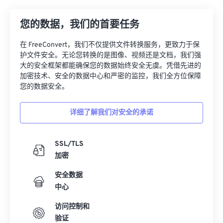
07
07
07
07
07
07
07
07
08
08
08
08
08
08
08
08
您的数据，我们的首要任务
09
09
09
09
09
09
09
09
在 FreeConvert，我们不仅提供文件转换服务，更致力于保
10
10
10
10
10
10
10
10
护文件安全。无论您转换的是图像、视频还是文档，我们强
大的安全框架都能确保您的数据始终安全无虞。凭借先进的
11
11
11
11
11
11
11
11
加密技术、安全的数据中心和严密的监控，我们全方位保障
您的数据安全。
12
12
12
12
12
12
12
12
13
13
13
13
13
13
13
13
详细了解我们对安全的承诺
14
14
14
14
14
14
14
14
15
15
15
15
15
15
15
15
SSL/TLS
加密
16
16
16
16
16
16
16
16
17
17
17
17
17
17
17
17
安全数据
中心
18
18
18
18
18
18
18
18
访问控制和
19
19
19
19
19
19
19
19
验证