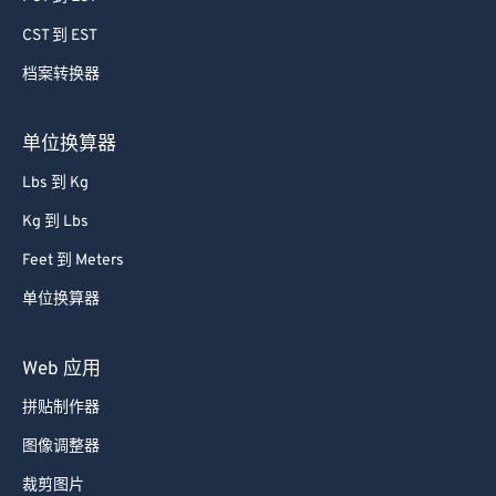
60
60
CST 到 EST
61
61
档案转换器
62
62
63
63
单位换算器
64
64
Lbs 到 Kg
65
65
Kg 到 Lbs
66
66
Feet 到 Meters
67
67
单位换算器
68
68
69
69
Web 应用
70
70
拼贴制作器
71
71
图像调整器
72
72
裁剪图片