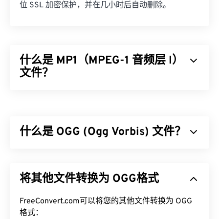
位 SSL 加密保护，并在几小时后自动删除。
什么是 MP1（MPEG-1 音频层 I）
文件？
MPEG-1 音频层 1 (MP1) 是
MPEG
音频标准的早期简
化版本。MP1 大部分内容已过时，但仍受支持。MP1
曾是
数字磁带
格式的一部分。几乎所有 MP1 文件都
什么是 OGG (Ogg Vorbis) 文件？
被较新的
MPEG-1 音频层 II (MP2)
、
MPEG-1 音频层
III 或 MPEG-2 音频层 III (MP3)
文件格式所取代。
Ogg Vorbis (OGG) 是一种使用 Ogg Vorbis 压缩的文
如何打开 MP1 文件？
件。OGG 是由 Xiph.Org 基金会提供的一种无专利、
将其他文件转换为 OGG格式
免版税的编码方案。与
MP3
一样，OGG 文件以其高
由于 MP1 已基本过时，
VLC 媒体播放器
是打开 MP1
质量而闻名。OGG 文件包含元数据、艺术家和曲目
文件的最佳选择，而且该播放器还具有跨平台运行的
标题信息。
FreeConvert.com可以将您的其他文件转换为 OGG
优势。
格式：