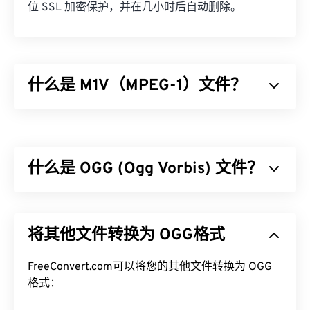
位 SSL 加密保护，并在几小时后自动删除。
什么是 M1V（MPEG-1）文件？
MPEG-1 (M1V) 是一种多媒体格式，已发布为
ISO/IEC-1172
标准。它是一种较老的格式，依赖于
有
损
压缩，最初设计用于压缩 VHS 和 CD 视频文件。
什么是 OGG (Ogg Vorbis) 文件？
在所有使用有损压缩的格式中，M1V 与播放器、软
件和硬件的兼容性最广泛。
Ogg Vorbis (OGG) 是一种使用 Ogg Vorbis 压缩的文
如何打开 M1V 文件？
件。OGG 是由 Xiph.Org 基金会提供的一种无专利、
将其他文件转换为 OGG格式
免版税的编码方案。与
MP3
一样，OGG 文件以其高
打开 M1V 文件时，最好使用
VLC 媒体播放器
。该播
质量而闻名。OGG 文件包含元数据、艺术家和曲目
放器可以在多种操作系统上播放，包括 Windows、
标题信息。
FreeConvert.com可以将您的其他文件转换为 OGG
Mac OS X、Linux 和 Unix。
格式：
如何打开 OGG 文件？
如果打开 M1V 文件时出现问题，请尝试以下操作。