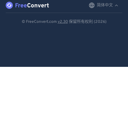
简体中文
English
92
92
93
93
Deutsch
© FreeConvert.com
v2.30
保留所有权利 (2026)
94
94
Español
95
95
Français
96
96
Português
97
97
Italiano
98
98
99
99
Dutch
日本語
简体中文
繁體中文
한국어