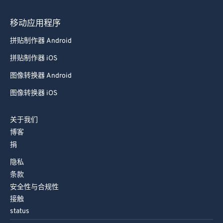
79
79
移动应用程序
80
80
拼贴制作器 Android
81
81
拼贴制作器 iOS
82
82
图像转换器 Android
83
83
图像转换器 iOS
84
84
85
85
关于我们
博客
86
86
捐
87
87
隐私
88
88
条款
89
89
安全性与合规性
接触
90
90
status
91
91