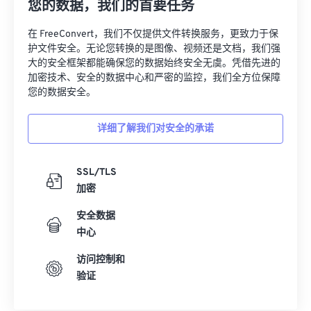
您的数据，我们的首要任务
13
13
13
13
13
13
13
13
在 FreeConvert，我们不仅提供文件转换服务，更致力于保
14
14
14
14
14
14
14
14
护文件安全。无论您转换的是图像、视频还是文档，我们强
大的安全框架都能确保您的数据始终安全无虞。凭借先进的
15
15
15
15
15
15
15
15
加密技术、安全的数据中心和严密的监控，我们全方位保障
16
16
16
16
16
16
16
16
您的数据安全。
17
17
17
17
17
17
17
17
详细了解我们对安全的承诺
18
18
18
18
18
18
18
18
19
19
19
19
19
19
19
19
SSL/TLS
20
20
20
20
20
20
20
20
加密
21
21
21
21
21
21
21
21
安全数据
22
22
22
22
22
22
22
22
中心
23
23
23
23
23
23
23
23
访问控制和
验证
24
24
24
24
24
24
25
25
25
25
25
25