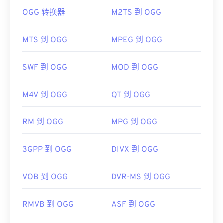
访问播放器网站并搜索 MPEG-1 视频文件更新，验证
OGG 转换器
M2TS 到 OGG
打开 OGG 文件的默认程序是
VLC 媒体播放器
。此
播放器软件是否为最新版本。在 Windows 系统中，
外，许多其他程序也可以打开 OGG，例如
Windows
请按照以下
说明操作，
确保正确的应用程序与文件关
Media Player
、
RealPlayer
、
Winamp
、
Xine
、
MTS 到 OGG
MPEG 到 OGG
联。如果所有方法均失败，请使用
VirusTotal
扫描文
UltraMixer
等。
件，确保其未感染恶意软件。
如果需要，您可以直接在
Google Drive
中打开 OGG
SWF 到 OGG
MOD 到 OGG
制定者：
ISO
、
IEC
文件，该文件可在任何配备网络浏览器的电脑或移动
首次发行：
1992年
设备上使用。请注意，Apple 产品不支持 OGG。
M4V 到 OGG
QT 到 OGG
有用的链接：
开发者：
Xiph.Org 基金会
https://en.wikipedia.org/wiki/MPEG-1
RM 到 OGG
MPG 到 OGG
首次发行：
2000 年
https://www.iso.org/standard/22412.html
有用的链接：
3GPP 到 OGG
DIVX 到 OGG
https://en.wikipedia.org/wiki/Ogg
https://xiph.org/vorbis/
VOB 到 OGG
DVR-MS 到 OGG
RMVB 到 OGG
ASF 到 OGG