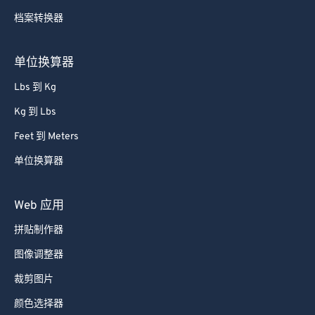
65
65
档案转换器
66
66
67
67
单位换算器
68
68
Lbs 到 Kg
69
69
Kg 到 Lbs
70
70
Feet 到 Meters
71
71
单位换算器
72
72
73
73
Web 应用
74
74
拼贴制作器
75
75
图像调整器
76
76
裁剪图片
77
77
颜色选择器
78
78