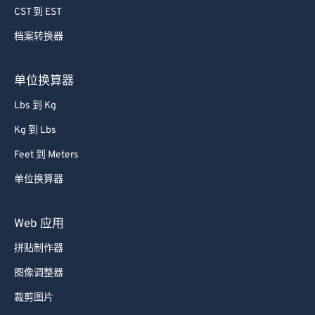
CST 到 EST
65
65
66
66
档案转换器
67
67
单位换算器
68
68
Lbs 到 Kg
69
69
Kg 到 Lbs
70
70
Feet 到 Meters
71
71
单位换算器
72
72
73
73
Web 应用
74
74
拼贴制作器
75
75
图像调整器
76
76
裁剪图片
77
77