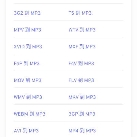
https://mpeg.chiariglione.org/standards/mpeg-
3G2 到 MP3
TS 到 MP3
a/music-player-application-format.html
MPV 到 MP3
WTV 到 MP3
XVID 到 MP3
MXF 到 MP3
F4P 到 MP3
F4V 到 MP3
MOV 到 MP3
FLV 到 MP3
WMV 到 MP3
MKV 到 MP3
WEBM 到 MP3
3GP 到 MP3
AVI 到 MP3
MP4 到 MP3