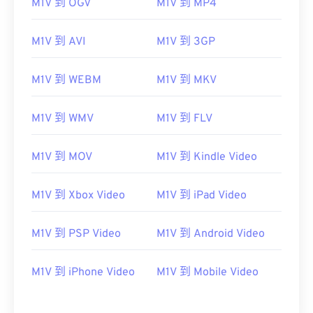
M1V 到 OGV
M1V 到 MP4
M1V 到 AVI
M1V 到 3GP
M1V 到 WEBM
M1V 到 MKV
M1V 到 WMV
M1V 到 FLV
M1V 到 MOV
M1V 到 Kindle Video
M1V 到 Xbox Video
M1V 到 iPad Video
M1V 到 PSP Video
M1V 到 Android Video
M1V 到 iPhone Video
M1V 到 Mobile Video
00
00
00
00
00
00
00
00