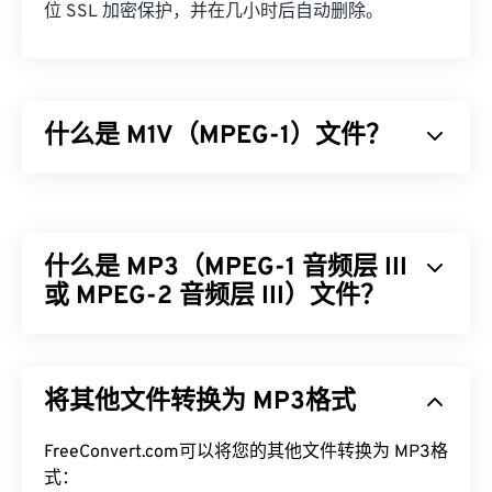
位 SSL 加密保护，并在几小时后自动删除。
什么是 M1V（MPEG-1）文件？
MPEG-1 (M1V) 是一种多媒体格式，已发布为
ISO/IEC-1172
标准。它是一种较老的格式，依赖于
有
损
压缩，最初设计用于压缩 VHS 和 CD 视频文件。
什么是 MP3（MPEG-1 音频层 III
在所有使用有损压缩的格式中，M1V 与播放器、软
件和硬件的兼容性最广泛。
或 MPEG-2 音频层 III）文件？
如何打开 M1V 文件？
MPEG-1 音频层 III 或 MPEG-2 音频层 III (MP3) 是一
种数字音频编码格式，用于
将声音序列压缩
成非常小
打开 M1V 文件时，最好使用
VLC 媒体播放器
。该播
将其他文件转换为 MP3格式
的文件，以便进行数字存储和传输。MP3 文件是消
放器可以在多种操作系统上播放，包括 Windows、
费者最常用的音频文件。由于体积小且质量高，
Mac OS X、Linux 和 Unix。
MP3
FreeConvert.com可以将您的其他文件转换为 MP3格
文件易于存储和共享，因此受众广泛。
式：
如果打开 M1V 文件时出现问题，请尝试以下操作。