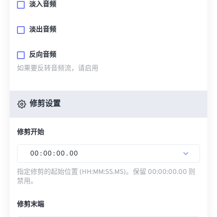
淡入音频
淡出音频
反向音频
如果要反转音频流，请启用
修剪设置
修剪开始
00
:
00
:
00
.
00
指定修剪的起始位置 (HH:MM:SS.MS)。保留 00:00:00.00 则
禁用。
修剪末端