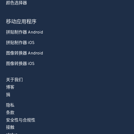
颜色选择器
78
78
79
79
移动应用程序
80
80
拼贴制作器 Android
81
81
拼贴制作器 iOS
82
82
图像转换器 Android
83
83
图像转换器 iOS
84
84
85
85
关于我们
86
86
博客
捐
87
87
88
88
隐私
条款
89
89
安全性与合规性
90
90
接触