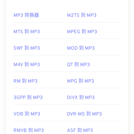
如何打开 MP3 文件？
访问播放器网站并搜索 MPEG-1 视频文件更新，验证
播放器软件是否为最新版本。在 Windows 系统中，
MP3 转换器
M2TS 到 MP3
由于 MP3 文件非常流行，大多数主流音频播放程序
请按照以下
说明操作，
确保正确的应用程序与文件关
都支持它们。只需点击文件即可在
iTunes
或
Windows
联。如果所有方法均失败，请使用
VirusTotal
扫描文
Media Player
中打开它，具体取决于您首选的平台。
MTS 到 MP3
MPEG 到 MP3
件，确保其未感染恶意软件。
用户还可以
预览 MP3
文件。
制定者：
ISO
、
IEC
另一个可以打开 MP3 文件的程序是
VLC 媒体播放
SWF 到 MP3
MOD 到 MP3
首次发行：
1992年
器
。请记住，另外两种文件类型也使用 MP3 扩展
名。它们是
Masterpoint 绿点数据
（已过时）和
有用的链接：
M4V 到 MP3
QT 到 MP3
TeslaCrypt 3.0 勒索软件加密文件（勒索软件加密文
https://en.wikipedia.org/wiki/MPEG-1
件）。TeslaCrypt 3.0 勒索软件加密文件
是一种要求
RM 到 MP3
MPG 到 MP3
https://www.iso.org/standard/22412.html
以比特币支付赎金的恶意软件，但幸运的是，它现已
停用，不再构成威胁。
3GPP 到 MP3
DIVX 到 MP3
制定者：
ISO
/
IEC
，
运动图像专家组
首次发行：
1993年
VOB 到 MP3
DVR-MS 到 MP3
有用的链接：
RMVB 到 MP3
ASF 到 MP3
https://en.wikipedia.org/wiki/MP3