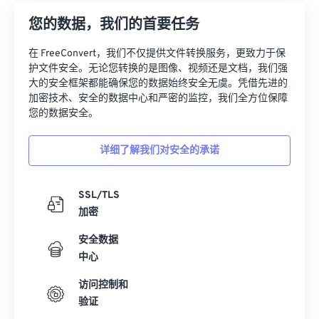
12
12
12
12
12
12
12
12
您的数据，我们的首要任务
13
13
13
13
13
13
13
13
在 FreeConvert，我们不仅提供文件转换服务，更致力于保
14
14
14
14
14
14
14
14
护文件安全。无论您转换的是图像、视频还是文档，我们强
15
15
15
15
15
15
15
15
大的安全框架都能确保您的数据始终安全无虞。凭借先进的
加密技术、安全的数据中心和严密的监控，我们全方位保障
16
16
16
16
16
16
16
16
您的数据安全。
17
17
17
17
17
17
17
17
详细了解我们对安全的承诺
18
18
18
18
18
18
18
18
19
19
19
19
19
19
19
19
SSL/TLS
20
20
20
20
20
20
20
20
加密
21
21
21
21
21
21
21
21
安全数据
22
22
22
22
22
22
22
22
中心
23
23
23
23
23
23
23
23
访问控制和
24
24
24
24
24
24
验证