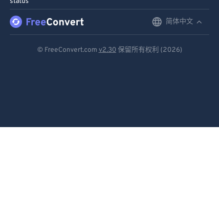
status
91
91
92
92
简体中文
English
93
93
Deutsch
© FreeConvert.com
v2.30
保留所有权利 (2026)
94
94
Español
95
95
Français
96
96
Português
97
97
98
98
Italiano
99
99
Dutch
日本語
简体中文
繁體中文