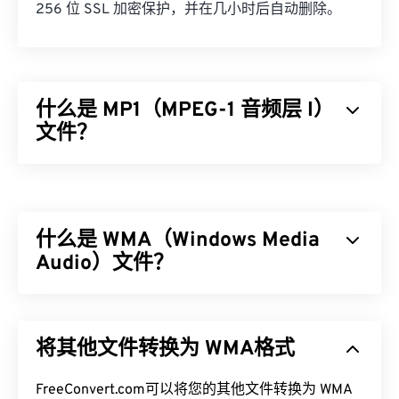
256 位 SSL 加密保护，并在几小时后自动删除。
什么是 MP1（MPEG-1 音频层 I）
文件？
MPEG-1 音频层 1 (MP1) 是
MPEG
音频标准的早期简
化版本。MP1 大部分内容已过时，但仍受支持。MP1
曾是
数字磁带
格式的一部分。几乎所有 MP1 文件都
什么是 WMA（Windows Media
被较新的
MPEG-1 音频层 II (MP2)
、
MPEG-1 音频层
III 或 MPEG-2 音频层 III (MP3)
Audio）文件？
文件格式所取代。
如何打开 MP1 文件？
微软最初开发了
Windows Media Audio (WMA)
文件格
式，以与 MP3 文件格式竞争。WMA 既是一种音频
由于 MP1 已基本过时，
VLC 媒体播放器
是打开 MP1
将其他文件转换为 WMA格式
编解码器，也是一种音频格式。自 1999 年诞生以
文件的最佳选择，而且该播放器还具有跨平台运行的
来，WMA 不断发展，并推出了多个更新版本：
优势。
WMA Pro
FreeConvert.com可以将您的其他文件转换为 WMA
、
WMA Lossless
和
WMA Voice
。它是