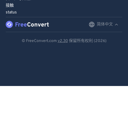
接触
86
86
status
87
87
简体中文
English
88
88
89
89
Deutsch
© FreeConvert.com
v2.30
保留所有权利 (2026)
90
90
Español
91
91
Français
92
92
Português
93
93
Italiano
94
94
95
95
Dutch
96
96
日本語
97
97
简体中文
98
98