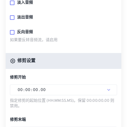
淡入音频
淡出音频
反向音频
如果要反转音频流，请启用
修剪设置
修剪开始
00
:
00
:
00
.
00
指定修剪的起始位置 (HH:MM:SS.MS)。保留 00:00:00.00 则
禁用。
修剪末端