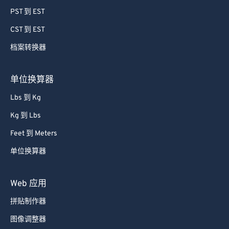
59
59
59
59
59
59
PST 到 EST
60
60
CST 到 EST
61
61
档案转换器
62
62
63
63
单位换算器
64
64
Lbs 到 Kg
65
65
Kg 到 Lbs
66
66
Feet 到 Meters
67
67
单位换算器
68
68
69
69
Web 应用
70
70
拼贴制作器
71
71
图像调整器
72
72