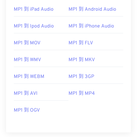
MP1 到 iPad Audio
MP1 到 Android Audio
MP1 到 Ipod Audio
MP1 到 iPhone Audio
MP1 到 MOV
MP1 到 FLV
00
00
00
00
00
00
00
00
MP1 到 WMV
MP1 到 MKV
00
00
00
00
00
00
00
00
MP1 到 WEBM
MP1 到 3GP
01
01
01
01
01
01
01
01
02
02
02
02
02
02
02
02
MP1 到 AVI
MP1 到 MP4
03
03
03
03
03
03
03
03
MP1 到 OGV
04
04
04
04
04
04
04
04
05
05
05
05
05
05
05
05
06
06
06
06
06
06
06
06