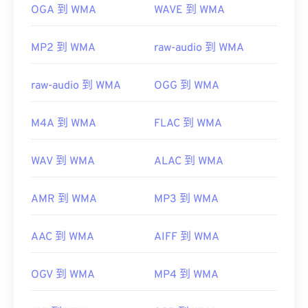
有用的链接：
OGA 到 WMA
WAVE 到 WMA
https://en.wikipedia.org/wiki/Windows_Media_Audio
MP2 到 WMA
raw-audio 到 WMA
https://docs.microsoft.com/en-
us/windows/desktop/medfound/windows-media-
codecs
raw-audio 到 WMA
OGG 到 WMA
M4A 到 WMA
FLAC 到 WMA
WAV 到 WMA
ALAC 到 WMA
AMR 到 WMA
MP3 到 WMA
AAC 到 WMA
AIFF 到 WMA
OGV 到 WMA
MP4 到 WMA