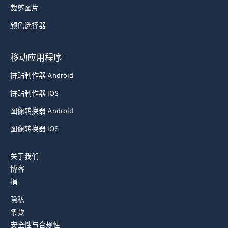
裁剪图片
73
73
颜色选择器
74
74
75
75
移动应用程序
76
76
拼贴制作器 Android
77
77
拼贴制作器 iOS
78
78
图像转换器 Android
79
79
图像转换器 iOS
80
80
81
81
关于我们
博客
82
82
捐
83
83
隐私
84
84
条款
85
85
安全性与合规性