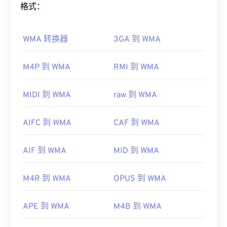
Windows Media
格式：
的一个关键组件，但微软已停止了
其他可以打开 MP1 的优秀媒体播放器包括
Windows
Windows Media 的开发。
Media Player
、
Awave Studio
、
Winamp
和
jetAudio
。
WMA 转换器
3GA 到 WMA
如何打开 WMA 文件？
制定者：
ISO
/
IEC
，
运动图像专家组
作为
Windows Media
的核心组件，
Windows Media
首次发行：
1993年
M4P 到 WMA
RMI 到 WMA
Player
支持 WMA 文件，并且通常是打开此类文件的
有用的链接：
默认程序。然而，由于
WMA
文件相对普及，许多其
MIDI 到 WMA
raw 到 WMA
https://en.wikipedia.org/wiki/MPEG-1_Audio_Lay
他播放器和程序也支持该文件类型。WMA 文件也经
er_I
常用于在线流媒体播放。
AIFC 到 WMA
CAF 到 WMA
https://mpeg.chiariglione.org/standards/mpeg-
其他可以打开 WMA 文件的程序包括
VLC 媒体播放器
1.html
和
UltraMixer
。对于移动设备，请尝试
OverDrive
AIF 到 WMA
MID 到 WMA
Media Console
，它有适用于
Apple iOS
、
Google
Android
和
Windows Phone/Windows 10 Mobile 的
版
M4R 到 WMA
OPUS 到 WMA
本。
开发者：
微软
APE 到 WMA
M4B 到 WMA
首次发行：
1999年