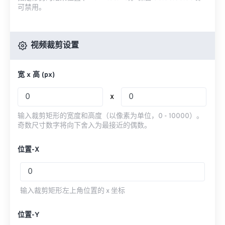
可禁用。
视频裁剪设置
宽 x 高 (px)
x
输入裁剪矩形的宽度和高度（以像素为单位，0 - 10000）。
奇数尺寸数字将向下舍入为最接近的偶数。
位置-X
输入裁剪矩形左上角位置的 x 坐标
位置-Y