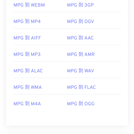
MPG 到 WEBM
MPG 到 3GP
06
06
06
06
06
06
06
06
07
07
07
07
07
07
07
07
MPG 到 MP4
MPG 到 OGV
08
08
08
08
08
08
08
08
MPG 到 AIFF
MPG 到 AAC
09
09
09
09
09
09
09
09
10
10
10
10
10
10
10
10
MPG 到 MP3
MPG 到 AMR
11
11
11
11
11
11
11
11
12
12
12
12
12
12
12
12
MPG 到 ALAC
MPG 到 WAV
13
13
13
13
13
13
13
13
MPG 到 WMA
MPG 到 FLAC
14
14
14
14
14
14
14
14
15
15
15
15
15
15
15
15
MPG 到 M4A
MPG 到 OGG
16
16
16
16
16
16
16
16
17
17
17
17
17
17
17
17
18
18
18
18
18
18
18
18