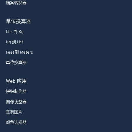
档案转换器
85
85
86
86
单位换算器
87
87
Lbs 到 Kg
88
88
Kg 到 Lbs
89
89
Feet 到 Meters
90
90
单位换算器
91
91
92
92
Web 应用
93
93
拼贴制作器
94
94
图像调整器
95
95
裁剪图片
96
96
颜色选择器
97
97