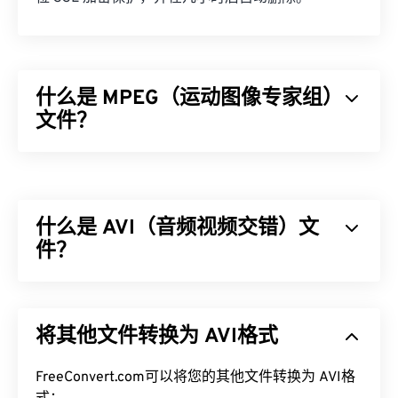
什么是 MPEG（运动图像专家组）
文件？
运动图像专家组 (MPEG) 是一个数字视频文件格式
家
族
，也是制定该格式标准的组织的名称。该文件格式
采用
编解码器
进行复杂的压缩，从而生成质量相对较
什么是 AVI（音频视频交错）文
好的小型文件。MPEG 文件扩展名与
MPEG-1
格式最
为接近。
件？
如何打开 MPEG 文件？
音频视频交错 (AVI) 是由 Microsoft 开发的多媒体容
器。AVI 是
资源交换文件格式 (RIFF)
的衍生版本。借
MPEG 文件几乎总是在操作系统的默认视频播放器中
将其他文件转换为 AVI格式
助第三方程序，AVI 可以支持章节、字幕、副标题、
打开。在 Windows 上，它会在
Windows Media
菜单、流媒体、附件和 3D 容器。
Player
中打开。在 Mac 上，它会在
QuickTime
中打
FreeConvert.com可以将您的其他文件转换为 AVI格
开。它不支持章节、字幕、副标题、元数据标签或菜