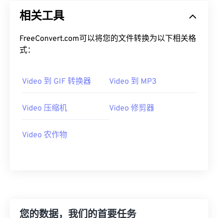
19
19
19
19
19
19
19
19
相关工具
20
20
20
20
20
20
20
20
FreeConvert.com可以将您的文件转换为以下相关格
21
21
21
21
21
21
21
21
式：
22
22
22
22
22
22
22
22
23
23
23
23
23
23
23
23
Video 到 GIF 转换器
Video 到 MP3
24
24
24
24
24
24
Video 压缩机
Video 修剪器
25
25
25
25
25
25
26
26
26
26
26
26
Video 农作物
27
27
27
27
27
27
28
28
28
28
28
28
29
29
29
29
29
29
30
30
30
30
30
30
31
31
31
31
31
31
您的数据，我们的首要任务