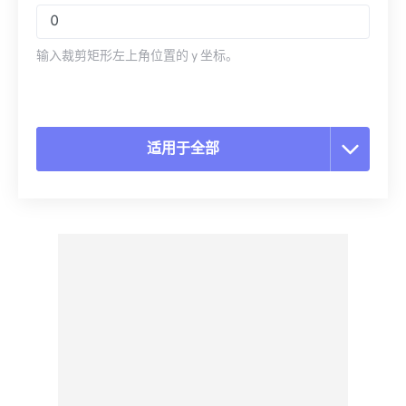
输入裁剪矩形左上角位置的 y 坐标。
适用于全部
重置所有选项
从预设应用
另存为预设