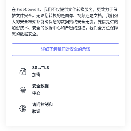
32
32
32
32
32
32
在 FreeConvert，我们不仅提供文件转换服务，更致力于保
33
33
33
33
33
33
护文件安全。无论您转换的是图像、视频还是文档，我们强
大的安全框架都能确保您的数据始终安全无虞。凭借先进的
34
34
34
34
34
34
加密技术、安全的数据中心和严密的监控，我们全方位保障
您的数据安全。
35
35
35
35
35
35
36
36
36
36
36
36
详细了解我们对安全的承诺
37
37
37
37
37
37
38
38
38
38
38
38
SSL/TLS
加密
39
39
39
39
39
39
40
40
40
40
40
40
安全数据
中心
41
41
41
41
41
41
访问控制和
42
42
42
42
42
42
验证
43
43
43
43
43
43
44
44
44
44
44
44