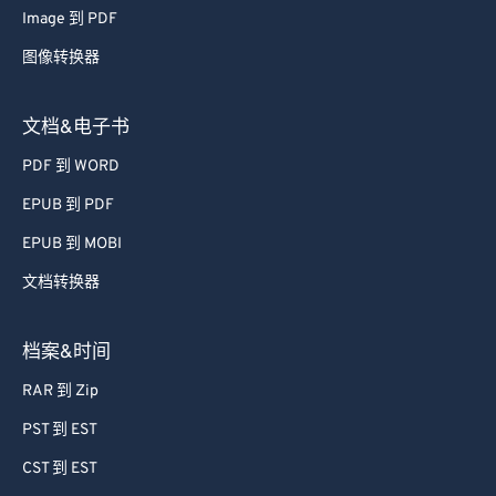
71
71
Image 到 PDF
72
72
图像转换器
73
73
74
74
文档&电子书
75
75
PDF 到 WORD
76
76
EPUB 到 PDF
77
77
EPUB 到 MOBI
78
78
文档转换器
79
79
80
80
档案&时间
81
81
RAR 到 Zip
82
82
PST 到 EST
83
83
CST 到 EST
84
84