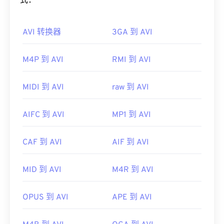
如何打开 AVI 文件？
式：
单。它可以通过互联网流式传输或在硬件播放器上播
放。
Microsoft 提供了可下载的免费
AVI 查看器
。查看
AVI 转换器
3GA 到 AVI
AVI 文件的另一种方法是使用与操作系统兼容的
有时，打开 MPEG 文件需要使用第三方软件，例如
Microsoft Windows Media Player
版本。
当文件包含 MPEG-2 视频时。在这种情况下，请下
M4P 到 AVI
RMI 到 AVI
载 MPEG-2 视频解码器（DVD 解码器包）。如果其
虽然
AVI
文件针对互联网进行了优化，但硬件播放器
他方法都无效，请尝试
VLC 媒体播放器
。
也支持它们。如果 AVI 文件无法打开，请使用
VLC
媒体播放器
。
MIDI 到 AVI
raw 到 AVI
开发者：
运动图像专家组 (MPEG)
开发者：
微软
首次发行：
1988年
AIFC 到 AVI
MP1 到 AVI
首次发行：
1992年
有用的链接：
有用的链接：
https://en.wikipedia.org/wiki/Moving_Picture_Experts_
CAF 到 AVI
AIF 到 AVI
https://en.wikipedia.org/wiki/Audio_Video_Interleave
https://en.wikipedia.org/wiki/MPEG-1
MID 到 AVI
M4R 到 AVI
https://tools.ietf.org/html/rfc2361
OPUS 到 AVI
APE 到 AVI