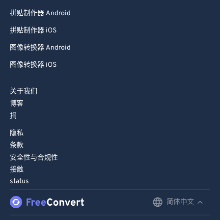
75
75
拼贴制作器 Android
76
76
拼贴制作器 iOS
77
77
图像转换器 Android
78
78
图像转换器 iOS
79
79
关于我们
80
80
博客
81
81
捐
82
82
隐私
83
83
条款
安全性与合规性
84
84
接触
85
85
status
86
86
简体中文
English
87
87