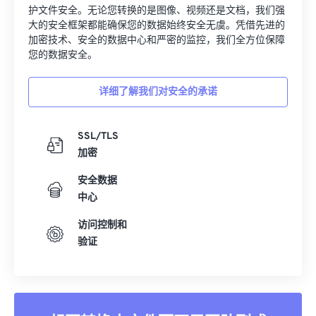
09
09
09
09
09
09
09
09
护文件安全。无论您转换的是图像、视频还是文档，我们强
大的安全框架都能确保您的数据始终安全无虞。凭借先进的
10
10
10
10
10
10
10
10
加密技术、安全的数据中心和严密的监控，我们全方位保障
您的数据安全。
11
11
11
11
11
11
11
11
12
12
12
12
12
12
12
12
详细了解我们对安全的承诺
13
13
13
13
13
13
13
13
14
14
14
14
14
14
14
14
SSL/TLS
加密
15
15
15
15
15
15
15
15
16
16
16
16
16
16
16
16
安全数据
中心
17
17
17
17
17
17
17
17
访问控制和
18
18
18
18
18
18
18
18
验证
19
19
19
19
19
19
19
19
20
20
20
20
20
20
20
20
21
21
21
21
21
21
21
21