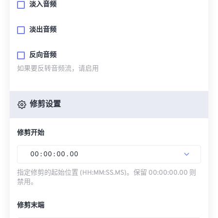
淡入音频
淡出音频
反向音频
如果要反转音频流，请启用
修剪设置
修剪开始
00
:
00
:
00
.
00
指定修剪的起始位置 (HH:MM:SS.MS)。保留 00:00:00.00 则
禁用。
修剪末端