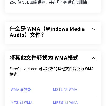
256 位 SSL 加密保护，并在几小时后自动删除。
什么是 WMA（Windows Media
Audio）文件？
微软最初开发了
Windows Media Audio (WMA)
文件格
式，以与 MP3 文件格式竞争。WMA 既是一种音频
将其他文件转换为 WMA格式
编解码器，也是一种音频格式。自 1999 年诞生以
来，WMA 不断发展，并推出了多个更新版本：
WMA Pro
FreeConvert.com可以将您的其他文件转换为 WMA
、
WMA Lossless
和
WMA Voice
。它是
Windows Media
格式：
的一个关键组件，但微软已停止了
Windows Media 的开发。
WMA 转换器
M2TS 到 WMA
如何打开 WMA 文件？
作为
Windows Media
的核心组件，
Windows Media
MTS 到 WMA
MPEG 到 WMA