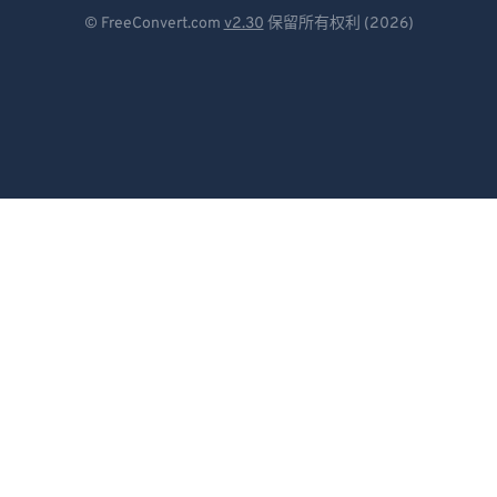
Deutsch
88
88
© FreeConvert.com
v2.30
保留所有权利 (2026)
Español
89
89
90
90
Français
91
91
Português
92
92
Italiano
93
93
Dutch
94
94
95
95
日本語
96
96
简体中文
97
97
繁體中文
98
98
한국어
99
99
Svenska