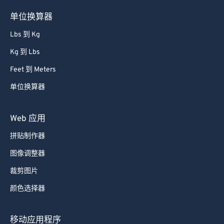
62
62
单位换算器
63
63
Lbs 到 Kg
64
64
Kg 到 Lbs
65
65
Feet 到 Meters
66
66
单位换算器
67
67
68
68
Web 应用
69
69
拼贴制作器
70
70
图像调整器
71
71
裁剪图片
72
72
颜色选择器
73
73
74
74
移动应用程序