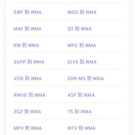
Player
支持 WMA 文件，并且通常是打开此类文件的
默认程序。然而，由于
WMA
文件相对普及，许多其
SWF 到 WMA
MOD 到 WMA
他播放器和程序也支持该文件类型。WMA 文件也经
常用于在线流媒体播放。
M4V 到 WMA
QT 到 WMA
其他可以打开 WMA 文件的程序包括
VLC 媒体播放器
和
UltraMixer
。对于移动设备，请尝试
OverDrive
RM 到 WMA
MPG 到 WMA
Media Console
，它有适用于
Apple iOS
、
Google
Android
和
Windows Phone/Windows 10 Mobile 的
版
3GPP 到 WMA
DIVX 到 WMA
本。
开发者：
微软
VOB 到 WMA
DVR-MS 到 WMA
首次发行：
1999年
有用的链接：
RMVB 到 WMA
ASF 到 WMA
https://en.wikipedia.org/wiki/Windows_Media_Audio
3G2 到 WMA
TS 到 WMA
https://docs.microsoft.com/en-
us/windows/desktop/medfound/windows-media-
codecs
MPV 到 WMA
WTV 到 WMA