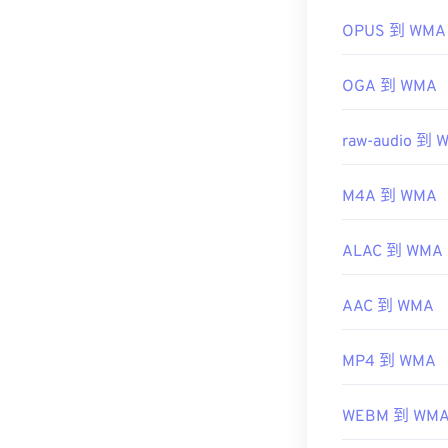
有用的链接：
OPUS 到 WMA
https://en.wik
OGA 到 WMA
https://docs.
raw-audio 到 
M4A 到 WMA
ALAC 到 WMA
AAC 到 WMA
MP4 到 WMA
WEBM 到 WM