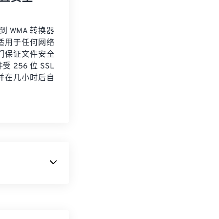
 到 WMA 转换器
适用于任何网络
们保证文件安全
 256 位 SSL
并在几小时后自
录制的电视录像。
II
或
杜比数字
了另一种微软专有