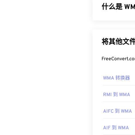
格式
DVR-MS
什么是 WMA
如何打开 
微软最初开发
需要注意的是，
一种音频编解码
件。如果内容受
更新版本：
WM
将其他文件
护，则可以在
但微软已停止了 W
其他可以打开 
如何打开 
FreeConve
PowerDVD
和
Cy
开发者：
作为
Windows M
微软
WMA 转换器
文件的默认程
首次发行：
20
WMA 文件也
有用的链接：
RMI 到 WMA
其他可以打开 
https://en.wi
OverDrive Medi
AIFC 到 WMA
Phone/Windows
https://docs.m
center-sdk/bb
开发者：
微软
AIF 到 WMA
首次发行：
19