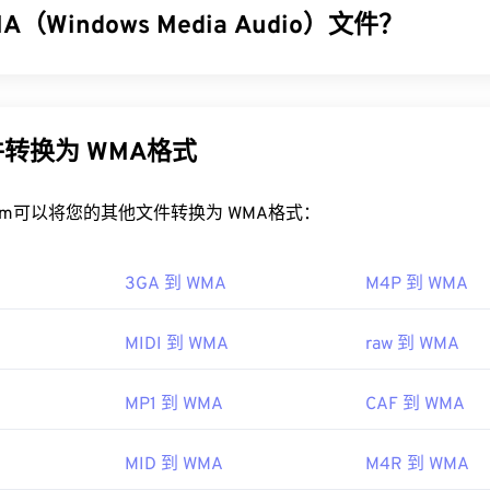
。
32
32
32
（Windows Media Audio）文件？
35
35
35
33
33
33
WTV 文件？
36
36
36
了
Windows Media Audio (WMA)
文件格式，以与 MP3 文件格式竞
34
34
34
37
37
37
微软已不再支持 WTV。无论如何，最好使用
Windows Media Pla
器，也是一种音频格式。自 1999 年诞生以来，WMA 不断发
35
35
35
版权保护，则只能在录制内容的 Windows PC 上播放。如果内
A Pro
、
WMA Lossless
和
WMA Voice
。它是
Windows Media
的
38
38
38
转换为 WMA格式
其他平台上播放。
indows Media 的开发。
36
36
36
39
39
39
WTV 文件的播放器包括
VLC 媒体播放器
、
Cyber​​link PowerDirect
37
37
37
WMA 文件？
rt.com可以将您的其他文件转换为 WMA格式：
40
40
40
ber​​link PowerProducer
。更多信息，请阅读微软网站上的这篇
38
38
38
41
41
41
edia
的核心组件，
Windows Media Player
支持 WMA 文件，并
39
39
39
3GA 到 WMA
M4P 到 WMA
序。然而，由于
WMA
文件相对普及，许多其他播放器和程序也支
42
42
42
08 年
经常用于在线流媒体播放。
40
40
40
43
43
43
MIDI 到 WMA
raw 到 WMA
WMA 文件的程序包括
VLC 媒体播放器
41
41
和
UltraMixer
41
。对于移动设
44
44
44
kipedia.org/wiki/WTV_(Windows_Recorded_TV_Show)
a Console
，它有适用于
Apple iOS
、
Google Android
和
Windo
42
42
42
MP1 到 WMA
CAF 到 WMA
45
45
45
 10 Mobile 的
版本。
icrosoft.com/en-us/previous-versions/windows/desktop/win
43
43
43
188788(v=msdn.10)
46
46
46
MID 到 WMA
M4R 到 WMA
44
44
44
47
47
47
99年