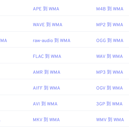
45
45
45
48
48
48
APE 到 WMA
M4B 到 WMA
46
46
46
49
49
49
ipedia.org/wiki/Windows_Media_Audio
47
47
47
WAVE 到 WMA
MP2 到 WMA
50
50
50
microsoft.com/en-us/windows/desktop/medfound/windows-me
48
48
48
51
51
51
WMA
raw-audio 到 WMA
OGG 到 WMA
49
49
49
52
52
52
50
50
50
53
53
53
FLAC 到 WMA
WAV 到 WMA
51
51
51
54
54
54
52
52
52
AMR 到 WMA
MP3 到 WMA
55
55
55
53
53
53
56
56
56
AIFF 到 WMA
OGV 到 WMA
54
54
54
57
57
57
55
55
55
AVI 到 WMA
3GP 到 WMA
58
58
58
56
56
56
59
59
59
A
MKV 到 WMA
WMV 到 WMA
57
57
57
60