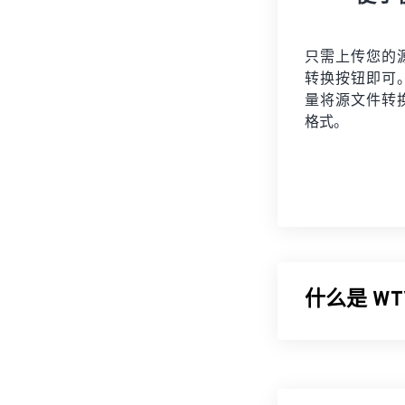
只需上传您的
转换按钮即可
量将
源文件
转
格式。
什么是 W
微软设计了 Win
WTV 是一个
AC-3
压缩音频