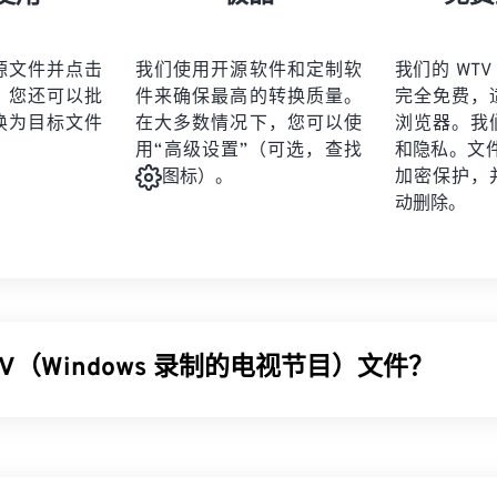
21
21
21
21
19
19
19
19
22
22
22
22
20
20
20
20
源文件并点击
我们使用开源软件和定制软
我们的 WTV
23
23
23
23
。您还可以批
件来确保最高的转换质量。
完全免费，
21
21
21
21
24
24
24
换为目标文件
在大多数情况下，您可以使
浏览器。我
22
22
22
22
用“高级设置”（可选，查找
和隐私。文件受
25
25
25
23
23
23
23
加密保护，
图标）。
26
26
26
动删除。
24
24
24
27
27
27
25
25
25
28
28
28
26
26
26
29
29
29
27
27
27
30
30
30
TV（Windows 录制的电视节目）文件？
28
28
28
31
31
31
29
29
29
32
32
32
dows Recorded TV Show (WTV) 格式，用于存储微软产品
30
30
30
33
33
33
多媒体容器，使用
MPEG-2
和
MPEG-4
压缩视频，使用
MPEG-1 Layer 
31
31
31
。它支持元数据和
数字版权管理 (DRM)
。2008 年，WTV 取代
34
34
34