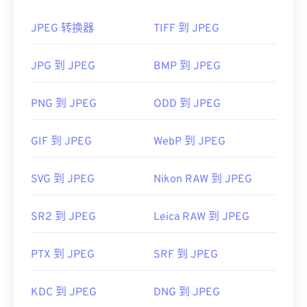
WebP
，这是一种更新、更易压缩的文件格式。
JPEG 转换器
TIFF 到 JPEG
如何打开 JPEG 文件？
由于 PSD 文件较大，不易于传输、存储或共享。为
了解决这个问题，PSD 通常会被转换为可以压缩数
JPG 到 JPEG
BMP 到 JPEG
几乎所有图像查看器程序和应用程序都能识别并打开
据的文件格式。最常见的是转换
为 JPEG 格式
（提供
JPEG 文件。只需双击 JPEG 文件，通常即可在默认
有损压缩
）或
PNG
格式（提供
无损压缩）
。
图像查看器、图像编辑器或网页浏览器中打开它。要
PNG 到 JPEG
ODD 到 JPEG
选择特定的应用程序打开文件，请右键单击，然后选
择“打开方式”。
开发者：
Adobe Inc.
GIF 到 JPEG
WebP 到 JPEG
JPEG 文件可以在流行的网络浏览器（例如
首次发布：
1990年2月19日
Chrome）
、Microsoft 应用程序（例如
Microsoft
SVG 到 JPEG
Nikon RAW 到 JPEG
有用的链接：
Photos）
以及 Mac OS 应用程序（例如
Apple
https://www.lifewire.com/psd-file-2622194
Preview）
上自动打开。
SR2 到 JPEG
Leica RAW 到 JPEG
开发者：
联合图像专家组
PTX 到 JPEG
SRF 到 JPEG
首次发布：
1992年9月18日
有用的链接：
KDC 到 JPEG
DNG 到 JPEG
https://en.wikipedia.org/wiki/JPEG