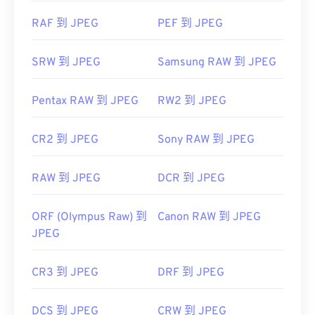
https://www.lifewire.com/jpg-jpeg-file-4139913
RAF 到 JPEG
PEF 到 JPEG
SRW 到 JPEG
Samsung RAW 到 JPEG
Pentax RAW 到 JPEG
RW2 到 JPEG
CR2 到 JPEG
Sony RAW 到 JPEG
RAW 到 JPEG
DCR 到 JPEG
ORF (Olympus Raw) 到
Canon RAW 到 JPEG
JPEG
CR3 到 JPEG
DRF 到 JPEG
DCS 到 JPEG
CRW 到 JPEG