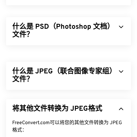
什么是 PSD（Photoshop 文档）
文件？
Photoshop 文档 (PSD) 是
Adob​​e Photoshop 的默认
文件类型，Adobe Photoshop
是一款功能强大且复
杂的图形设计程序。PSD 可以将图像及其对应的图
什么是 JPEG（联合图像专家组）
层、
矢量路径
、对象、滤镜等复杂数组存储在一个文
件中！PSD 允许用户对图像或图形设计的各个组件
文件？
进行精细编辑，同时以可访问的格式保留文件信息。
PSD 的一个缺点是文件较大且不便于处理。
JPEG（联合图像专家组）是一种通用文件格式，利
用算法压缩照片和图形。JPEG 提供的高压缩率是其
如何打开 PSD 文件？
将其他文件转换为 JPEG格式
广泛应用的原因。因此，JPEG 文件相对较小，非常
适合在互联网上传输和在网站上使用。您可以使用我
Adobe Photoshop 是打开 PSD 文件最常用的程序。
FreeConvert.com可以将您的其他文件转换为 JPEG
们的
JPEG 压缩
工具将文件大小减少高达 80%！
GNU 图像处理程序（也称为
GIMP
）是 Adob​​e 产品
格式：
如果您需要更好的压缩效果，您可以将
JPG 转换为
的免费替代品。