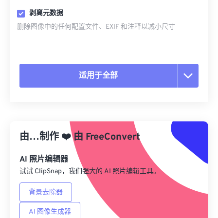
剥离元数据
删除图像中的任何配置文件、EXIF 和注释以减小尺寸
适用于全部
重置所有选项
从预设应用
由…制作
❤️
由
FreeConvert
另存为预设
AI 照片编辑器
试试 ClipSnap，我们强大的 AI 照片编辑工具。
背景去除器
AI 图像生成器