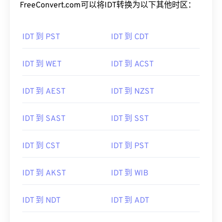
FreeConvert.com可以将IDT转换为以下其他时区：
IDT 到 PST
IDT 到 CDT
IDT 到 WET
IDT 到 ACST
IDT 到 AEST
IDT 到 NZST
IDT 到 SAST
IDT 到 SST
IDT 到 CST
IDT 到 PST
IDT 到 AKST
IDT 到 WIB
IDT 到 NDT
IDT 到 ADT