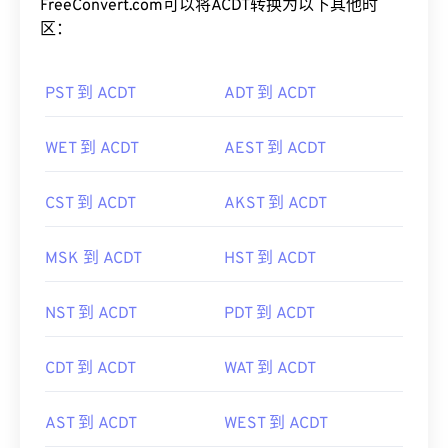
FreeConvert.com可以将ACDT转换为以下其他时
区：
PST 到 ACDT
ADT 到 ACDT
WET 到 ACDT
AEST 到 ACDT
CST 到 ACDT
AKST 到 ACDT
MSK 到 ACDT
HST 到 ACDT
NST 到 ACDT
PDT 到 ACDT
CDT 到 ACDT
WAT 到 ACDT
AST 到 ACDT
WEST 到 ACDT