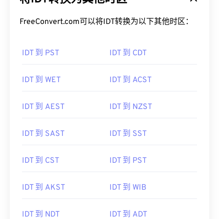
FreeConvert.com可以将IDT转换为以下其他时区：
IDT 到 PST
IDT 到 CDT
IDT 到 WET
IDT 到 ACST
IDT 到 AEST
IDT 到 NZST
IDT 到 SAST
IDT 到 SST
IDT 到 CST
IDT 到 PST
IDT 到 AKST
IDT 到 WIB
IDT 到 NDT
IDT 到 ADT