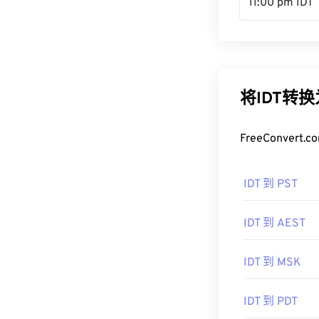
11:00 pm IDT
将IDT转
FreeConve
IDT 到 PST
IDT 到 AEST
IDT 到 MSK
IDT 到 PDT