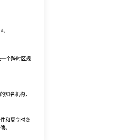
ind。
这是一个跨时区规
据的知名机构，
事件和夏令时变
准确。