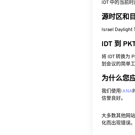
IDT 中的当前时间为
源时区和
Israel Daylig
IDT 到 P
将 IDT 转换
划会议的简单
为什么您
我们使用
IANA
信誉良好。
大多数其他网
化而出现错误。