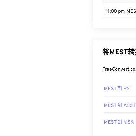
11:00 pm ME
将MEST
FreeConve
MEST 到 PST
MEST 到 AEST
MEST 到 MSK