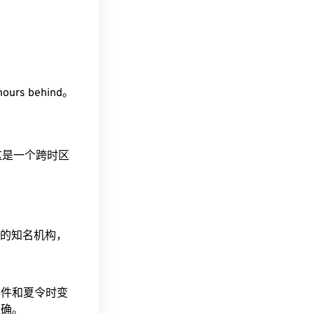
ours behind。
。这是一个跨时区
据的知名机构，
事件和夏令时变
准确。