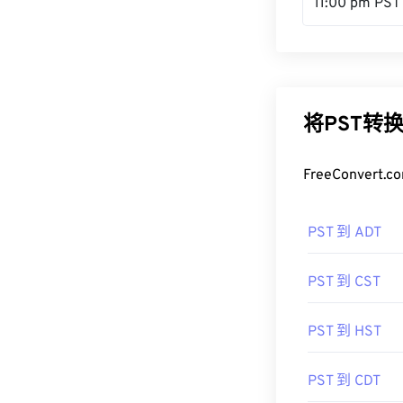
11:00 pm PST
将PST转
FreeConve
PST 到 ADT
PST 到 CST
PST 到 HST
PST 到 CDT