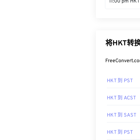
11:00 pm HKT
将HKT转
FreeConve
HKT 到 PST
HKT 到 ACST
HKT 到 SAST
HKT 到 PST