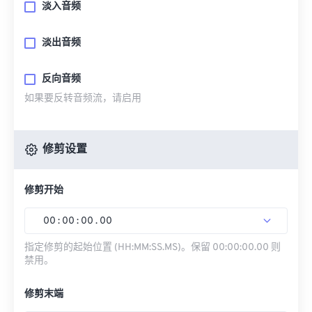
淡入音频
淡出音频
反向音频
如果要反转音频流，请启用
修剪设置
修剪开始
00
:
00
:
00
.
00
指定修剪的起始位置 (HH:MM:SS.MS)。保留 00:00:00.00 则
禁用。
修剪末端