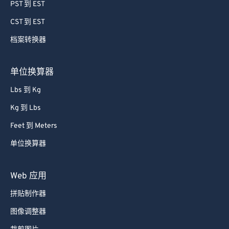
64
64
PST 到 EST
65
65
CST 到 EST
66
66
档案转换器
67
67
68
68
单位换算器
69
69
Lbs 到 Kg
70
70
Kg 到 Lbs
71
71
Feet 到 Meters
72
72
单位换算器
73
73
74
74
Web 应用
75
75
拼贴制作器
76
76
图像调整器
77
77