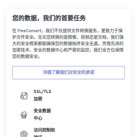
12
12
12
12
12
12
12
12
您的数据，我们的首要任务
13
13
13
13
13
13
13
13
14
14
14
14
14
14
14
14
在 FreeConvert，我们不仅提供文件转换服务，更致力于保
护文件安全。无论您转换的是图像、视频还是文档，我们强
15
15
15
15
15
15
15
15
大的安全框架都能确保您的数据始终安全无虞。凭借先进的
16
16
16
16
16
16
16
16
加密技术、安全的数据中心和严密的监控，我们全方位保障
您的数据安全。
17
17
17
17
17
17
17
17
18
18
18
18
18
18
18
18
详细了解我们对安全的承诺
19
19
19
19
19
19
19
19
20
20
20
20
20
20
20
20
SSL/TLS
加密
21
21
21
21
21
21
21
21
安全数据
22
22
22
22
22
22
22
22
中心
23
23
23
23
23
23
23
23
访问控制和
24
24
24
24
24
24