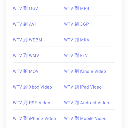
WTV 到 OGV
WTV 到 MP4
WTV 到 AVI
WTV 到 3GP
WTV 到 WEBM
WTV 到 MKV
WTV 到 WMV
WTV 到 FLV
WTV 到 MOV
WTV 到 Kindle Video
WTV 到 Xbox Video
WTV 到 iPad Video
WTV 到 PSP Video
WTV 到 Android Video
WTV 到 iPhone Video
WTV 到 Mobile Video
00
00
00
00
00
00
00
00