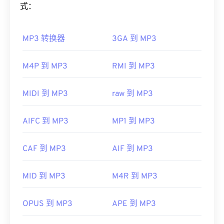
果内容受版权保护，则只能在录制内容的 Windows
式：
PC 上播放。如果内容不受版权保护，则可以在其他
如何打开 MP3 文件？
平台上播放。
MP3 转换器
3GA 到 MP3
由于 MP3 文件非常流行，大多数主流音频播放程序
其他可以打开 WTV 文件的播放器包括
VLC 媒体播放
都支持它们。只需点击文件即可在
iTunes
或
Windows
器
、
Cyber​​link PowerDirector
、
Cyber​​link
Media Player
中打开它，具体取决于您首选的平台。
M4P 到 MP3
RMI 到 MP3
PowerDVD
和
Cyber​​link PowerProducer
。更多信
用户还可以
预览 MP3
文件。
息，请阅读微软网站上的这篇
文章
。
另一个可以打开 MP3 文件的程序是
VLC 媒体播放
MIDI 到 MP3
raw 到 MP3
开发者：
微软
器
。请记住，另外两种文件类型也使用 MP3 扩展
首次发行：
2008 年
名。它们是
Masterpoint 绿点数据
（已过时）和
AIFC 到 MP3
MP1 到 MP3
TeslaCrypt 3.0 勒索软件加密文件（勒索软件加密文
有用的链接：
件）。TeslaCrypt 3.0 勒索软件加密文件
是一种要求
https://en.wikipedia.org/wiki/WTV_(Windows_Recorde
CAF 到 MP3
AIF 到 MP3
以比特币支付赎金的恶意软件，但幸运的是，它现已
https://docs.microsoft.com/en-us/previous-
停用，不再构成威胁。
MID 到 MP3
M4R 到 MP3
versions/windows/desktop/windows-media-
制定者：
ISO
/
IEC
，
运动图像专家组
center-sdk/bb188788(v=msdn.10)
首次发行：
1993年
OPUS 到 MP3
APE 到 MP3
有用的链接：