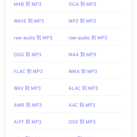
M4B 到 MP3
OGA 到 MP3
https://en.wikipedia.org/wiki/MP3
https://mpeg.chiariglione.org/standards/mpeg-
WAVE 到 MP3
MP2 到 MP3
a/music-player-application-format.html
raw-audio 到 MP3
raw-audio 到 MP3
OGG 到 MP3
M4A 到 MP3
FLAC 到 MP3
WMA 到 MP3
WAV 到 MP3
ALAC 到 MP3
AMR 到 MP3
AAC 到 MP3
AIFF 到 MP3
OGV 到 MP3