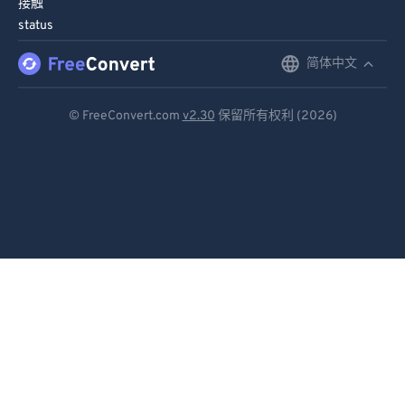
接触
91
91
status
92
92
简体中文
English
93
93
Deutsch
94
94
© FreeConvert.com
v2.30
保留所有权利 (2026)
Español
95
95
96
96
Français
97
97
Português
98
98
Italiano
99
99
Dutch
日本語
简体中文
繁體中文