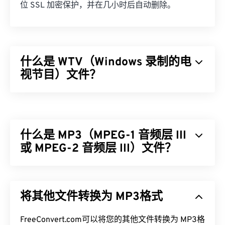
位 SSL 加密保护，并在几小时后自动删除。
什么是 WTV（Windows 录制的电
视节目）文件？
微软设计了 Windows Recorded TV Show (WTV) 格
式，用于存储微软产品录制的电视录像。WTV 是一
个多媒体容器，使用
MPEG-2
和
MPEG-4
压缩视频，
什么是 MP3（MPEG-1 音频层 III
使用
MPEG-1 Layer II
或
杜比数字 AC-3
压缩音频。它
支持元数据和
或 MPEG-2 音频层 III）文件？
数字版权管理 (DRM)
。2008 年，
WTV 取代了另一种微软专有格式
DVR-MS
。
MPEG-1 音频层 III 或 MPEG-2 音频层 III (MP3) 是一
如何打开 WTV 文件？
种数字音频编码格式，用于
将声音序列压缩
成非常小
将其他文件转换为 MP3格式
的文件，以便进行数字存储和传输。MP3 文件是消
需要注意的是，微软已不再支持 WTV。无论如何，
费者最常用的音频文件。由于体积小且质量高，
最好使用
Windows Media Player
打开 WTV 文件。如
MP3
FreeConvert.com可以将您的其他文件转换为 MP3格
文件易于存储和共享，因此受众广泛。