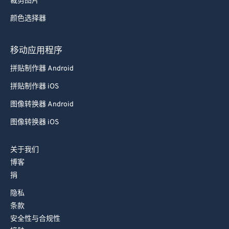
裁剪图片
78
78
颜色选择器
79
79
80
80
移动应用程序
81
81
拼贴制作器 Android
82
82
拼贴制作器 iOS
83
83
图像转换器 Android
84
84
图像转换器 iOS
85
85
关于我们
86
86
博客
87
87
捐
88
88
隐私
89
89
条款
安全性与合规性
90
90