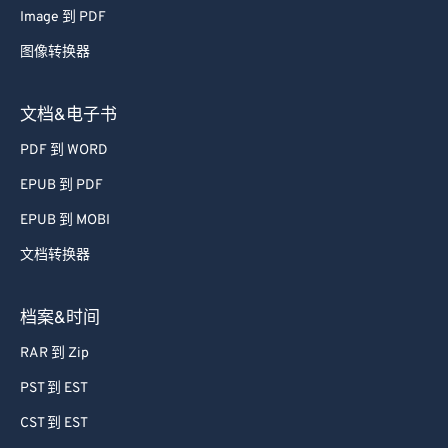
71
71
Image 到 PDF
72
72
图像转换器
73
73
74
74
文档&电子书
75
75
PDF 到 WORD
76
76
EPUB 到 PDF
77
77
EPUB 到 MOBI
78
78
文档转换器
79
79
80
80
档案&时间
81
81
RAR 到 Zip
82
82
PST 到 EST
83
83
CST 到 EST
84
84