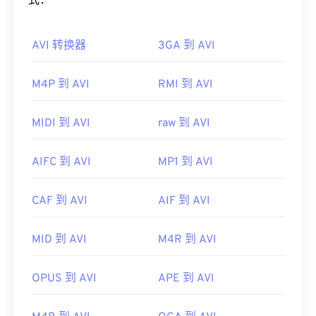
如何打开 AVI 文件？
式：
PC 上播放。如果内容不受版权保护，则可以在其他
平台上播放。
Microsoft 提供了可下载的免费
AVI 查看器
。查看
AVI 转换器
3GA 到 AVI
AVI 文件的另一种方法是使用与操作系统兼容的
其他可以打开 WTV 文件的播放器包括
VLC 媒体播放
Microsoft Windows Media Player
版本。
器
、
Cyber​​link PowerDirector
、
Cyber​​link
M4P 到 AVI
RMI 到 AVI
PowerDVD
和
Cyber​​link PowerProducer
。更多信
虽然
AVI
文件针对互联网进行了优化，但硬件播放器
息，请阅读微软网站上的这篇
文章
。
也支持它们。如果 AVI 文件无法打开，请使用
VLC
媒体播放器
。
MIDI 到 AVI
raw 到 AVI
开发者：
微软
开发者：
微软
首次发行：
2008 年
AIFC 到 AVI
MP1 到 AVI
首次发行：
1992年
有用的链接：
有用的链接：
https://en.wikipedia.org/wiki/WTV_(Windows_Recorde
CAF 到 AVI
AIF 到 AVI
https://en.wikipedia.org/wiki/Audio_Video_Interleave
https://docs.microsoft.com/en-us/previous-
MID 到 AVI
M4R 到 AVI
versions/windows/desktop/windows-media-
https://tools.ietf.org/html/rfc2361
center-sdk/bb188788(v=msdn.10)
OPUS 到 AVI
APE 到 AVI