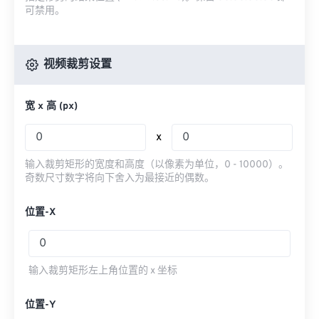
可禁用。
视频裁剪设置
宽 x 高 (px)
x
输入裁剪矩形的宽度和高度（以像素为单位，0 - 10000）。
奇数尺寸数字将向下舍入为最接近的偶数。
位置-X
输入裁剪矩形左上角位置的 x 坐标
位置-Y