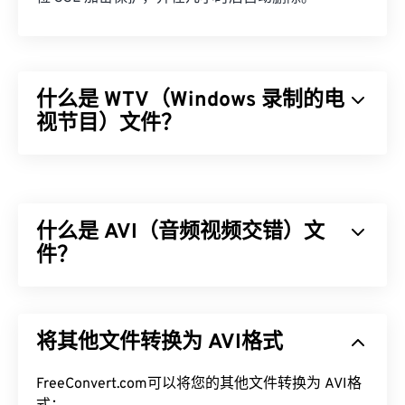
什么是 WTV（Windows 录制的电
视节目）文件？
微软设计了 Windows Recorded TV Show (WTV) 格
式，用于存储微软产品录制的电视录像。WTV 是一
个多媒体容器，使用
MPEG-2
和
MPEG-4
压缩视频，
什么是 AVI（音频视频交错）文
使用
MPEG-1 Layer II
或
杜比数字 AC-3
压缩音频。它
支持元数据和
件？
数字版权管理 (DRM)
。2008 年，
WTV 取代了另一种微软专有格式
DVR-MS
。
音频视频交错 (AVI) 是由 Microsoft 开发的多媒体容
如何打开 WTV 文件？
器。AVI 是
资源交换文件格式 (RIFF)
的衍生版本。借
将其他文件转换为 AVI格式
助第三方程序，AVI 可以支持章节、字幕、副标题、
需要注意的是，微软已不再支持 WTV。无论如何，
菜单、流媒体、附件和 3D 容器。
最好使用
Windows Media Player
打开 WTV 文件。如
FreeConvert.com可以将您的其他文件转换为 AVI格
果内容受版权保护，则只能在录制内容的 Windows