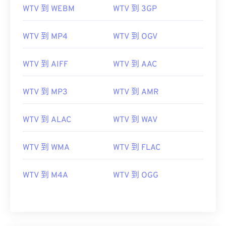
WTV 到 WEBM
WTV 到 3GP
06
06
06
06
06
06
06
06
07
07
07
07
07
07
07
07
WTV 到 MP4
WTV 到 OGV
08
08
08
08
08
08
08
08
WTV 到 AIFF
WTV 到 AAC
09
09
09
09
09
09
09
09
10
10
10
10
10
10
10
10
WTV 到 MP3
WTV 到 AMR
11
11
11
11
11
11
11
11
12
12
12
12
12
12
12
12
WTV 到 ALAC
WTV 到 WAV
13
13
13
13
13
13
13
13
WTV 到 WMA
WTV 到 FLAC
14
14
14
14
14
14
14
14
15
15
15
15
15
15
15
15
WTV 到 M4A
WTV 到 OGG
16
16
16
16
16
16
16
16
17
17
17
17
17
17
17
17
18
18
18
18
18
18
18
18