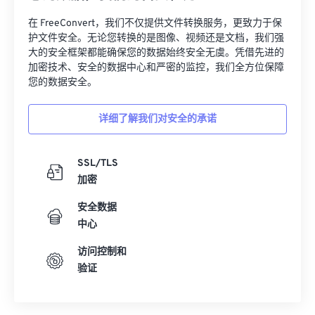
32
32
32
32
32
32
在 FreeConvert，我们不仅提供文件转换服务，更致力于保
33
33
33
33
33
33
护文件安全。无论您转换的是图像、视频还是文档，我们强
大的安全框架都能确保您的数据始终安全无虞。凭借先进的
34
34
34
34
34
34
加密技术、安全的数据中心和严密的监控，我们全方位保障
您的数据安全。
35
35
35
35
35
35
36
36
36
36
36
36
详细了解我们对安全的承诺
37
37
37
37
37
37
38
38
38
38
38
38
SSL/TLS
加密
39
39
39
39
39
39
40
40
40
40
40
40
安全数据
中心
41
41
41
41
41
41
访问控制和
42
42
42
42
42
42
验证
43
43
43
43
43
43
44
44
44
44
44
44