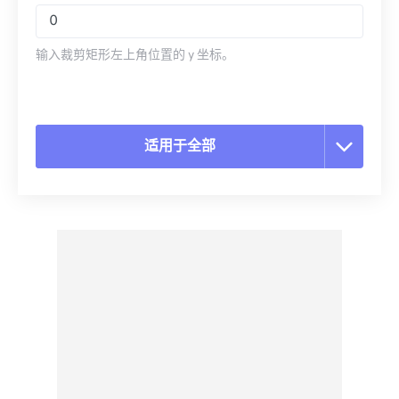
输入裁剪矩形左上角位置的 y 坐标。
适用于全部
重置所有选项
从预设应用
另存为预设