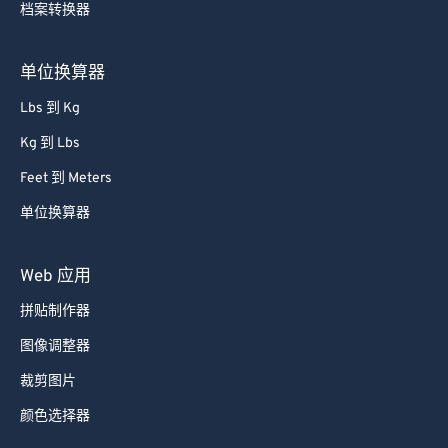
档案转换器
85
85
86
86
单位换算器
87
87
Lbs 到 Kg
88
88
Kg 到 Lbs
89
89
Feet 到 Meters
90
90
单位换算器
91
91
92
92
Web 应用
93
93
拼贴制作器
94
94
图像调整器
95
95
裁剪图片
96
96
颜色选择器
97
97