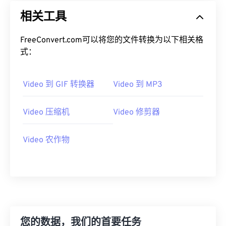
19
19
19
19
19
19
19
19
相关工具
20
20
20
20
20
20
20
20
FreeConvert.com可以将您的文件转换为以下相关格
21
21
21
21
21
21
21
21
式：
22
22
22
22
22
22
22
22
23
23
23
23
23
23
23
23
Video 到 GIF 转换器
Video 到 MP3
24
24
24
24
24
24
Video 压缩机
Video 修剪器
25
25
25
25
25
25
26
26
26
26
26
26
Video 农作物
27
27
27
27
27
27
28
28
28
28
28
28
29
29
29
29
29
29
30
30
30
30
30
30
31
31
31
31
31
31
您的数据，我们的首要任务