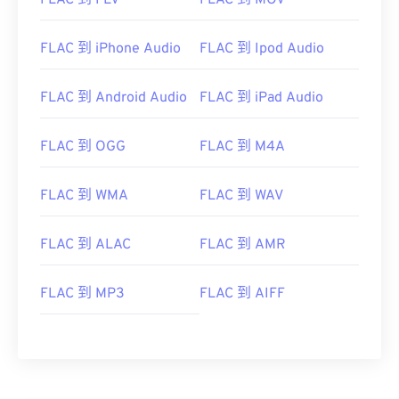
FLAC 到 FLV
FLAC 到 MOV
FLAC 到 iPhone Audio
FLAC 到 Ipod Audio
00
00
00
00
00
00
00
00
FLAC 到 Android Audio
FLAC 到 iPad Audio
00
00
00
00
00
00
00
00
FLAC 到 OGG
FLAC 到 M4A
01
01
01
01
01
01
01
01
FLAC 到 WMA
FLAC 到 WAV
02
02
02
02
02
02
02
02
03
03
03
03
03
03
03
03
FLAC 到 ALAC
FLAC 到 AMR
04
04
04
04
04
04
04
04
05
05
05
05
05
05
05
05
FLAC 到 MP3
FLAC 到 AIFF
06
06
06
06
06
06
06
06
07
07
07
07
07
07
07
07
08
08
08
08
08
08
08
08