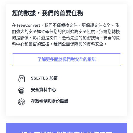
09
09
09
09
09
09
09
09
您的數據，我們的首要任務
10
10
10
10
10
10
10
10
11
11
11
11
11
11
11
11
在 FreeConvert，我們不僅轉換文件，更保護文件安全。我
們強大的安全框架確保您的資料始終安全無虞，無論您轉換
12
12
12
12
12
12
12
12
的是影像、影片還是文件。憑藉先進的加密技術、安全的資
料中心和嚴密的監控，我們全面保障您的資料安全。
13
13
13
13
13
13
13
13
14
14
14
14
14
14
14
14
了解更多關於我們對安全的承諾
15
15
15
15
15
15
15
15
16
16
16
16
16
16
16
16
SSL/TLS 加密
17
17
17
17
17
17
17
17
安全資料中心
18
18
18
18
18
18
18
18
存取控制和身份驗證
19
19
19
19
19
19
19
19
20
20
20
20
20
20
20
20
21
21
21
21
21
21
21
21