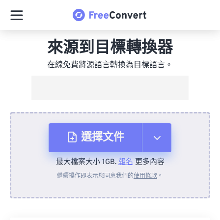
來源到目標轉換器
在線免費將源語言轉換為目標語言。
選擇文件
最大檔案大小 1GB.
報名
更多內容
來自裝置
繼續操作即表示您同意我們的
使用條款
。
來自 Dropbox