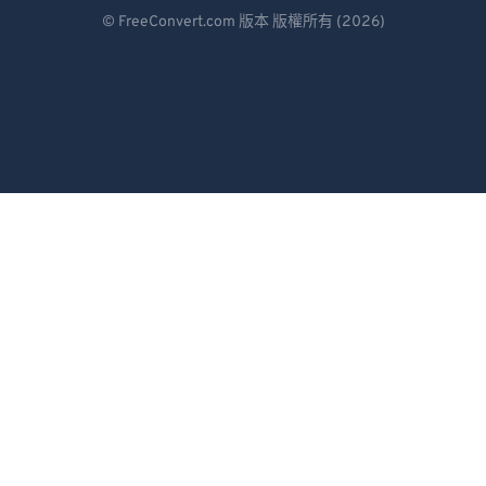
Deutsch
88
88
© FreeConvert.com 版本 版權所有 (2026)
Español
89
89
90
90
Français
91
91
Português
92
92
Italiano
93
93
Dutch
94
94
日本語
95
95
96
96
简体中文
97
97
繁體中文
98
98
한국어
99
99
Svenska