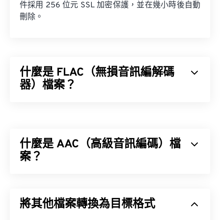
件採用 256 位元 SSL 加密保護，並在幾小時後自動
刪除。
什麼是 FLAC（無損音訊編解碼
器）檔案？
無損音訊編解碼器 (FLAC) 是一種檔案格式，它可以
縮小音訊檔案的大小。顧名思義，「無損」意味著音
訊品質和原始資料不會有任何損失。 FLAC 透過使用
什麼是 AAC（高級音訊編碼）檔
MD5 演算法將檔案壓縮到原大小的 50% 到 70% 左
右。
案？
如何開啟 FLAC 檔案？
進階音訊編碼 (AAC) 是一種數位音訊檔案格式，它
透過有損壓縮來減少檔案大小。其主要用途包括數位
開啟 FLAC 檔案的預設程式是 VLC 媒體播放器。
將其他檔案轉換為目標格式
電視、數位廣播和網路串流媒體。它是 iOS、
YouTube、任天堂和 PlayStation 的標準音訊格式。