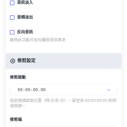
音訊淡入
音頻淡出
反向音訊
啟用此功能可反向播放音訊串流
修剪設定
修剪啟動
00
:
00
:
00
.
00
指定微調起始位置（時:分:秒.分）。留空為 00:00:00.00 則停
用微調。
修剪端