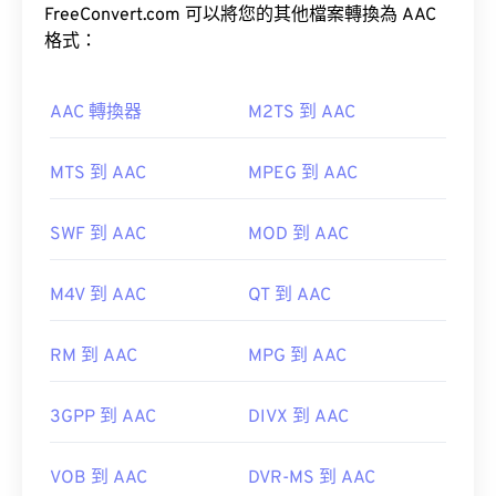
FreeConvert.com 可以將您的其他檔案轉換為 AAC
格式：
AAC 轉換器
M2TS 到 AAC
此外，可實作 FLAC 的編解碼器包括 FFmpeg、
Flake 和 FLACCL，用於編碼。
Audiocogs
用於解
碼。最後，如「免費」一詞所示；顧名思義，
FLAC
MTS 到 AAC
MPEG 到 AAC
是一種
開源開源軟體。
此外，由於 AAC 文件通常用作視頻遊戲的音頻文
SWF 到 AAC
MOD 到 AAC
件，因此它們可以在大多數流行的遊戲機上打開，例
開發者：
Xiph.Org 基金會
如
Nintendo 3DS
和
Playstation 4
M4V 到 AAC
QT 到 AAC
初始發布：
2001
實用連結：
RM 到 AAC
MPG 到 AAC
開發機構：
ISO/IEC MPEG 音訊委員會
https://en.wikipedia.org/wiki/FLAC
首次發布：
1997
3GPP 到 AAC
DIVX 到 AAC
https://xiph.org/flac/
實用連結：
https://en.wikipedia.org/wiki/Advanced_Audio_Coding
VOB 到 AAC
DVR-MS 到 AAC