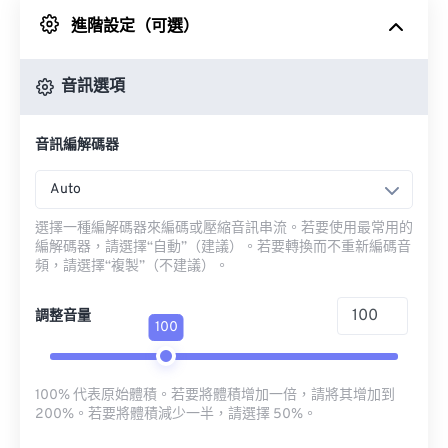
進階設定（可選）
來自 Google 雲端硬碟
音訊選項
來自 OneDrive
音訊編解碼器
來自網址
Auto
選擇一種編解碼器來編碼或壓縮音訊串流。若要使用最常用的
編解碼器，請選擇“自動”（建議）。若要轉換而不重新編碼音
頻，請選擇“複製”（不建議）。
調整音量
100
100% 代表原始體積。若要將體積增加一倍，請將其增加到
200%。若要將體積減少一半，請選擇 50%。