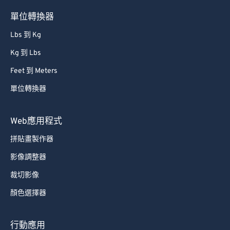
62
62
單位轉換器
63
63
Lbs 到 Kg
64
64
Kg 到 Lbs
65
65
Feet 到 Meters
66
66
單位轉換器
67
67
68
68
Web應用程式
69
69
拼貼畫製作器
70
70
影像調整器
71
71
裁切影像
72
72
顏色選擇器
73
73
74
74
行動應用