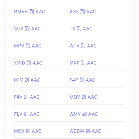
https://www.iso.org/standard/43345.html?
RMVB 到 AAC
ASF 到 AAC
browse=tc
3G2 到 AAC
TS 到 AAC
MPV 到 AAC
WTV 到 AAC
XVID 到 AAC
MXF 到 AAC
M1V 到 AAC
F4P 到 AAC
F4V 到 AAC
MOV 到 AAC
FLV 到 AAC
WMV 到 AAC
MKV 到 AAC
WEBM 到 AAC