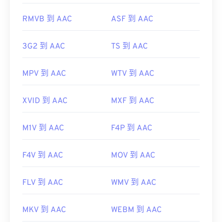
https://www.iso.org/standard/43345.html?
RMVB 到 AAC
ASF 到 AAC
browse=tc
3G2 到 AAC
TS 到 AAC
MPV 到 AAC
WTV 到 AAC
XVID 到 AAC
MXF 到 AAC
M1V 到 AAC
F4P 到 AAC
F4V 到 AAC
MOV 到 AAC
FLV 到 AAC
WMV 到 AAC
MKV 到 AAC
WEBM 到 AAC