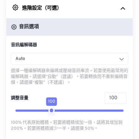
進階設定（可選）
來自 Google 雲端硬碟
音訊選項
來自 OneDrive
音訊編解碼器
來自網址
Auto
選擇一種編解碼器來編碼或壓縮音訊串流。若要使用最常用的
編解碼器，請選擇“自動”（建議）。若要轉換而不重新編碼音
頻，請選擇“複製”（不建議）。
調整音量
100
100% 代表原始體積。若要將體積增加一倍，請將其增加到
200%。若要將體積減少一半，請選擇 50%。