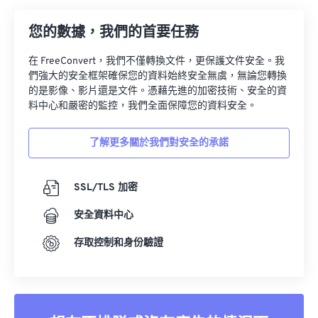
09
09
09
09
09
09
09
09
您的數據，我們的首要任務
10
10
10
10
10
10
10
10
11
11
11
11
11
11
11
11
在 FreeConvert，我們不僅轉換文件，更保護文件安全。我
們強大的安全框架確保您的資料始終安全無虞，無論您轉換
12
12
12
12
12
12
12
12
的是影像、影片還是文件。憑藉先進的加密技術、安全的資
料中心和嚴密的監控，我們全面保障您的資料安全。
13
13
13
13
13
13
13
13
14
14
14
14
14
14
14
14
了解更多關於我們對安全的承諾
15
15
15
15
15
15
15
15
16
16
16
16
16
16
16
16
SSL/TLS 加密
17
17
17
17
17
17
17
17
安全資料中心
18
18
18
18
18
18
18
18
存取控制和身份驗證
19
19
19
19
19
19
19
19
20
20
20
20
20
20
20
20
21
21
21
21
21
21
21
21