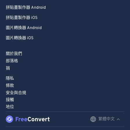
75
75
拼貼畫製作器 Android
76
76
拼貼畫製作器 iOS
77
77
圖片轉換器 Android
78
78
圖片轉換器 iOS
79
79
關於我們
80
80
部落格
81
81
捐
82
82
隱私
83
83
條款
安全與合規
84
84
接觸
85
85
地位
86
86
繁體中文
English
87
87