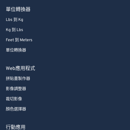
62
62
單位轉換器
63
63
Lbs 到 Kg
64
64
Kg 到 Lbs
65
65
Feet 到 Meters
66
66
單位轉換器
67
67
68
68
Web應用程式
69
69
拼貼畫製作器
70
70
影像調整器
71
71
裁切影像
72
72
顏色選擇器
73
73
74
74
行動應用