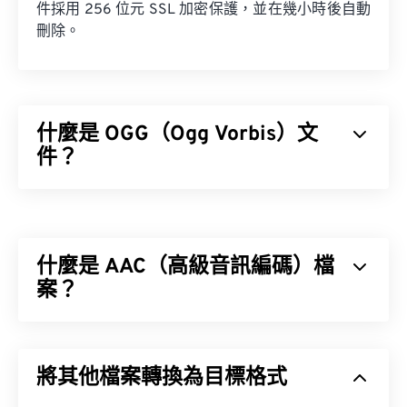
件採用 256 位元 SSL 加密保護，並在幾小時後自動
刪除。
什麼是 OGG（Ogg Vorbis）文
件？
Ogg Vorbis (OGG) 是一種使用 Ogg Vorbis 壓縮格式
的檔案。 OGG 是由 Xiph.Org 基金會提供的一種免
專利、免版稅的編碼方案。與
MP3
檔案一樣，OGG
什麼是 AAC（高級音訊編碼）檔
檔案以其高品質而聞名。 OGG 檔案包含元資料以及
藝人和曲目標題資訊。
案？
進階音訊編碼 (AAC) 是一種數位音訊檔案格式，它
透過有損壓縮來減少檔案大小。其主要用途包括數位
如何開啟 OGG 檔案？
將其他檔案轉換為目標格式
電視、數位廣播和網路串流媒體。它是 iOS、
YouTube、任天堂和 PlayStation 的標準音訊格式。
開啟 OGG 檔案的預設程式是
VLC 媒體播放器
。