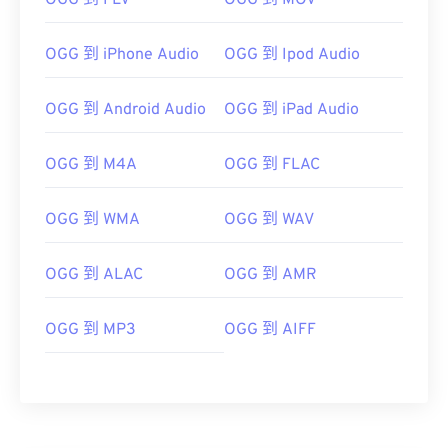
OGG 到 FLV
OGG 到 MOV
OGG 到 iPhone Audio
OGG 到 Ipod Audio
00
00
00
00
00
00
00
00
OGG 到 Android Audio
OGG 到 iPad Audio
00
00
00
00
00
00
00
00
OGG 到 M4A
OGG 到 FLAC
01
01
01
01
01
01
01
01
OGG 到 WMA
OGG 到 WAV
02
02
02
02
02
02
02
02
03
03
03
03
03
03
03
03
OGG 到 ALAC
OGG 到 AMR
04
04
04
04
04
04
04
04
05
05
05
05
05
05
05
05
OGG 到 MP3
OGG 到 AIFF
06
06
06
06
06
06
06
06
07
07
07
07
07
07
07
07
08
08
08
08
08
08
08
08