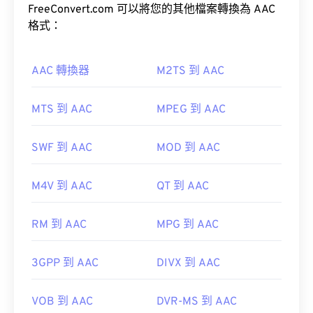
FreeConvert.com 可以將您的其他檔案轉換為 AAC
格式：
RealPlayer
Winamp
Xine
Xiph.Org 基金會
初始版本：
2000
AAC 轉換器
M2TS 到 AAC
實用連結：
https://en.wikipedia.org/wiki/Ogg
MTS 到 AAC
MPEG 到 AAC
https://xiph.org/vorbis/
此外，由於 AAC 文件通常用作視頻遊戲的音頻文
SWF 到 AAC
MOD 到 AAC
件，因此它們可以在大多數流行的遊戲機上打開，例
如
Nintendo 3DS
和
Playstation 4
M4V 到 AAC
QT 到 AAC
RM 到 AAC
MPG 到 AAC
開發機構：
ISO/IEC MPEG 音訊委員會
首次發布：
1997
3GPP 到 AAC
DIVX 到 AAC
實用連結：
https://en.wikipedia.org/wiki/Advanced_Audio_Coding
VOB 到 AAC
DVR-MS 到 AAC