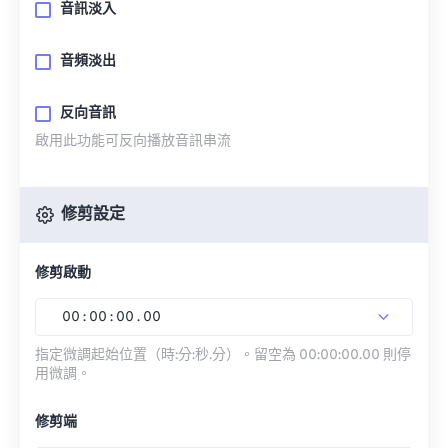
音訊淡入
音頻淡出
反向音訊
啟用此功能可反向播放音訊串流
修剪設定
修剪啟動
00
:
00
:
00
.
00
指定微調起始位置（時:分:秒.分）。留空為 00:00:00.00 則停
用微調。
修剪端