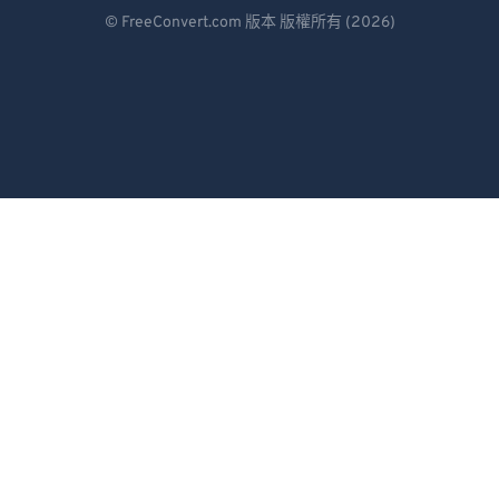
Deutsch
88
88
© FreeConvert.com 版本 版權所有 (2026)
Español
89
89
90
90
Français
91
91
Português
92
92
Italiano
93
93
Dutch
94
94
日本語
95
95
96
96
简体中文
97
97
繁體中文
98
98
한국어
99
99
Svenska