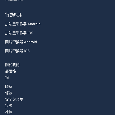
78
78
79
79
行動應用
80
80
拼貼畫製作器 Android
81
81
拼貼畫製作器 iOS
82
82
圖片轉換器 Android
83
83
圖片轉換器 iOS
84
84
85
85
關於我們
86
86
部落格
捐
87
87
隱私
88
88
條款
89
89
安全與合規
90
90
接觸
地位
91
91