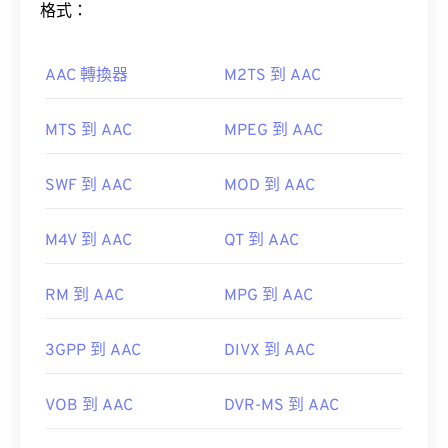
格式：
只需雙擊該文件即可開啟。無需第三方軟體。
Windows Player 中開
啟。在 Mac 系統中，它會在
QuickTime
AAC 轉換器
M2TS 到 AAC
MTS 到 AAC
MPEG 到 AAC
在某些裝置上，尤其是行動裝置上，開啟這種檔案類
型可能會出現問題。 MP4 是一種包含各種資料的容
此外，由於 AAC 文件通常用作視頻遊戲的音頻文
SWF 到 AAC
MOD 到 AAC
器，因此，當檔案無法開啟時，通常表示容器中的資
件，因此它們可以在大多數流行的遊戲機上打開，例
料（音訊或視訊編解碼器）與裝置的作業系統不相
如
Nintendo 3DS
和
Playstation 4
容。
M4V 到 AAC
QT 到 AAC
VLC 媒體播放器
RM 到 AAC
MPG 到 AAC
開發機構：
ISO/IEC MPEG 音訊委員會
首次發布：
1997
開發者：
運動影像專家小組 (MPEG)
3GPP 到 AAC
DIVX 到 AAC
實用連結：
標準：
ISO/IEC 14496
https://en.wikipedia.org/wiki/Advanced_Audio_Coding
初始發布：
VOB 到 AAC
1999
DVR-MS 到 AAC
https://www.iso.org/standard/43345.html?
實用連結：