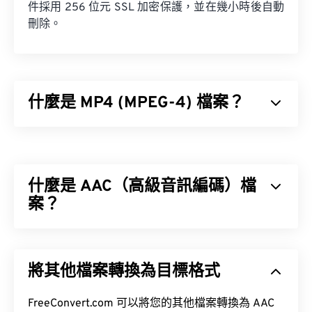
件採用 256 位元 SSL 加密保護，並在幾小時後自動
刪除。
什麼是 MP4 (MPEG-4) 檔案？
MPEG-4 (MP4) 是一種容器視訊格式，可以儲存多媒
體數據，通常是音訊和視訊。它與各種設備和作業系
統相容，使用
編解碼器
來壓縮檔案大小，從而產生易
什麼是 AAC（高級音訊編碼）檔
於管理和儲存的檔案。它也是一種流行的影片格式，
用於在網路上進行串流媒體播放，例如在 YouTube
案？
上。許多人認為 MP4 是當今最好的視訊格式之一。
進階音訊編碼 (AAC) 是一種數位音訊檔案格式，它
透過有損壓縮來減少檔案大小。其主要用途包括數位
將其他檔案轉換為目標格式
電視、數位廣播和網路串流媒體。它是 iOS、
如何開啟 MP4 檔案？
YouTube、任天堂和 PlayStation 的標準音訊格式。
FreeConvert.com 可以將您的其他檔案轉換為 AAC
MP4 檔案會在作業系統的預設視訊播放器中開啟。