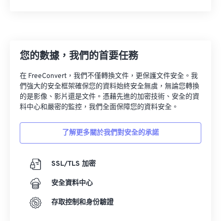
12
12
12
12
12
12
12
12
13
13
13
13
13
13
13
13
14
14
14
14
14
14
14
14
15
15
15
15
15
15
15
15
您的數據，我們的首要任務
16
16
16
16
16
16
16
16
在 FreeConvert，我們不僅轉換文件，更保護文件安全。我
17
17
17
17
17
17
17
17
們強大的安全框架確保您的資料始終安全無虞，無論您轉換
的是影像、影片還是文件。憑藉先進的加密技術、安全的資
18
18
18
18
18
18
18
18
料中心和嚴密的監控，我們全面保障您的資料安全。
19
19
19
19
19
19
19
19
了解更多關於我們對安全的承諾
20
20
20
20
20
20
20
20
21
21
21
21
21
21
21
21
SSL/TLS 加密
22
22
22
22
22
22
22
22
安全資料中心
23
23
23
23
23
23
23
23
24
24
24
24
24
24
存取控制和身份驗證
25
25
25
25
25
25