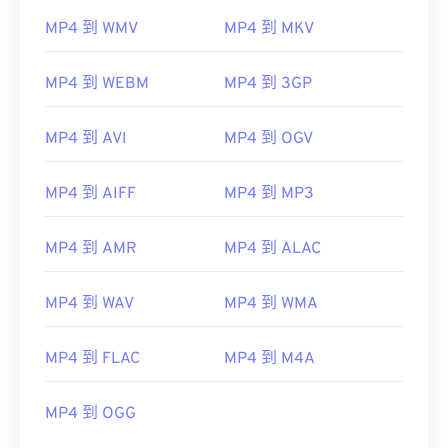
MP4 到 WMV
MP4 到 MKV
MP4 到 WEBM
MP4 到 3GP
MP4 到 AVI
MP4 到 OGV
MP4 到 AIFF
MP4 到 MP3
MP4 到 AMR
MP4 到 ALAC
MP4 到 WAV
MP4 到 WMA
MP4 到 FLAC
MP4 到 M4A
00
00
00
00
00
00
00
00
MP4 到 OGG