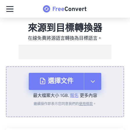
來源到目標轉換器
在線免費將源語言轉換為目標語言。
選擇文件
最大檔案大小 1GB.
報名
更多內容
來自裝置
繼續操作即表示您同意我們的
使用條款
。
來自 Dropbox