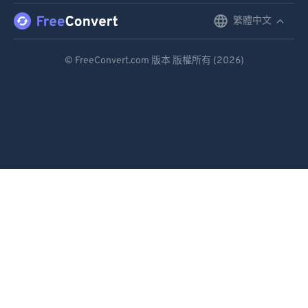
繁體中文
English
92
92
93
93
Deutsch
© FreeConvert.com 版本 版權所有 (2026)
94
94
Español
95
95
Français
96
96
Português
97
97
98
98
Italiano
99
99
Dutch
日本語
简体中文
繁體中文
한국어