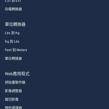
CST 到 EST
65
65
存檔轉換器
66
66
67
67
單位轉換器
68
68
Lbs 到 Kg
69
69
Kg 到 Lbs
70
70
Feet 到 Meters
71
71
單位轉換器
72
72
73
73
Web應用程式
74
74
拼貼畫製作器
75
75
影像調整器
76
76
裁切影像
77
77
顏色選擇器