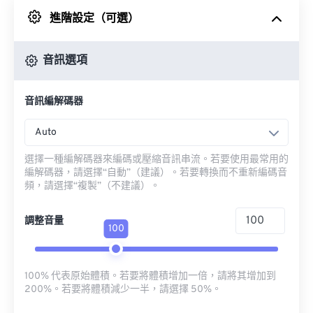
進階設定（可選）
來自 Google 雲端硬碟
音訊選項
來自 OneDrive
音訊編解碼器
來自網址
Auto
選擇一種編解碼器來編碼或壓縮音訊串流。若要使用最常用的
編解碼器，請選擇“自動”（建議）。若要轉換而不重新編碼音
頻，請選擇“複製”（不建議）。
調整音量
100
100% 代表原始體積。若要將體積增加一倍，請將其增加到
200%。若要將體積減少一半，請選擇 50%。