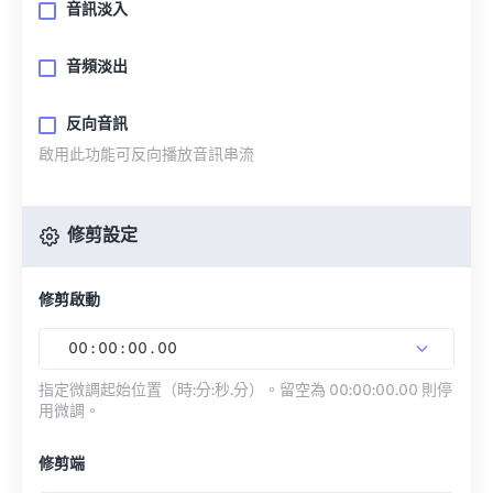
音訊淡入
音頻淡出
反向音訊
啟用此功能可反向播放音訊串流
修剪設定
修剪啟動
00
:
00
:
00
.
00
指定微調起始位置（時:分:秒.分）。留空為 00:00:00.00 則停
用微調。
修剪端