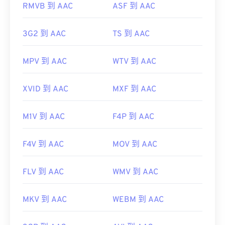
RMVB 到 AAC
ASF 到 AAC
browse=tc
https://en.wikipedia.org/wiki/MPEG-4
https://mpeg.chiariglione.org/standards/mpeg-
3G2 到 AAC
TS 到 AAC
4.html
MPV 到 AAC
WTV 到 AAC
XVID 到 AAC
MXF 到 AAC
M1V 到 AAC
F4P 到 AAC
F4V 到 AAC
MOV 到 AAC
FLV 到 AAC
WMV 到 AAC
MKV 到 AAC
WEBM 到 AAC