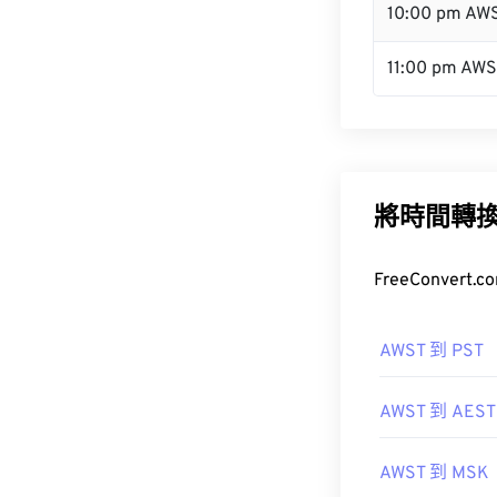
10:00 pm AW
11:00 pm AW
將時間轉
FreeConve
AWST 到 PST
AWST 到 AEST
AWST 到 MSK