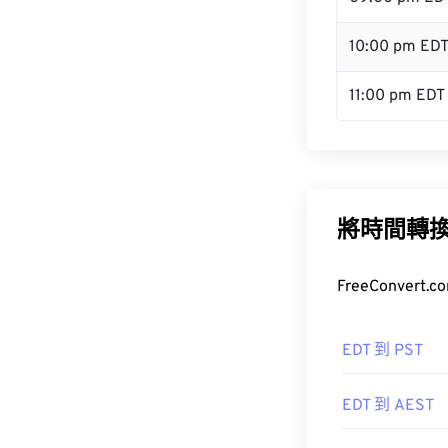
10:00 pm ED
11:00 pm EDT
將時間轉
FreeConve
EDT 到 PST
EDT 到 AEST