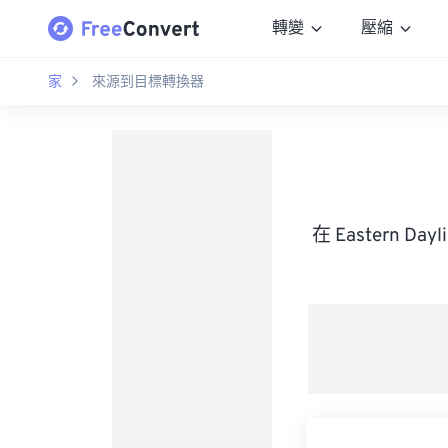
轉變
壓縮
家
來源到目標轉換器
在 Eastern D