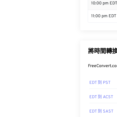
10:00 pm ED
11:00 pm EDT
將時間轉
FreeConve
EDT 到 PST
EDT 到 ACST
EDT 到 SAST