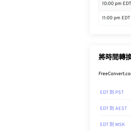
10:00 pm ED
11:00 pm EDT
將時間轉
FreeConve
EDT 到 PST
EDT 到 AEST
EDT 到 MSK