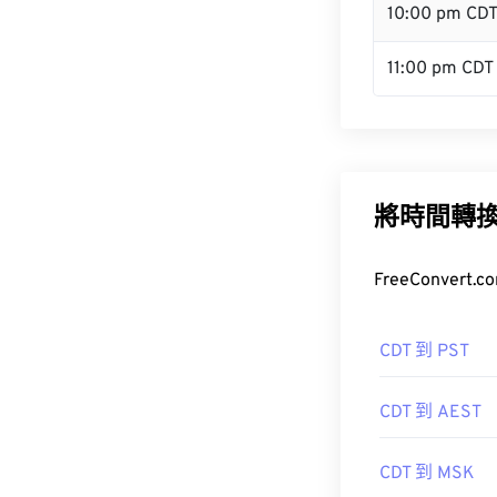
10:00 pm CD
11:00 pm CDT
將時間轉
FreeConve
CDT 到 PST
CDT 到 AEST
CDT 到 MSK