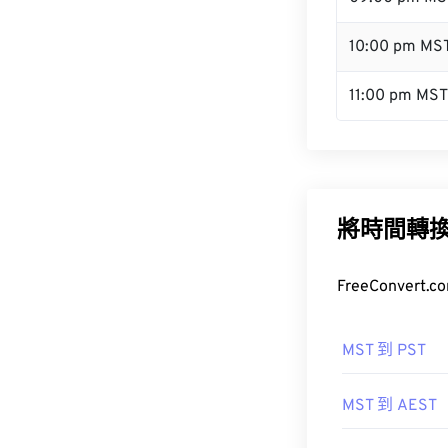
10:00 pm MS
11:00 pm MST
將時間轉
FreeConve
MST 到 PST
MST 到 AEST