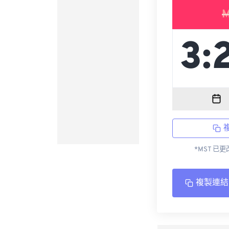
M
*MST 已
複製連結