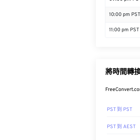
10:00 pm PS
11:00 pm PST
將時間轉
FreeConve
PST 到 PST
PST 到 AEST