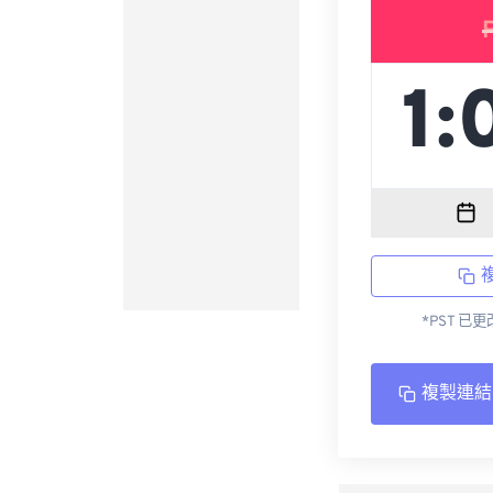
*PST 已
複製連結