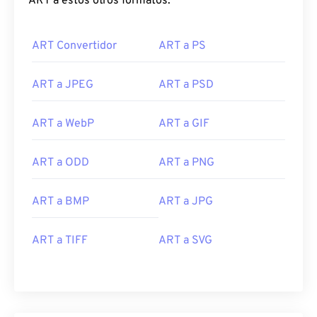
ART a estos otros formatos:
ART Convertidor
ART a PS
ART a JPEG
ART a PSD
ART a WebP
ART a GIF
ART a ODD
ART a PNG
ART a BMP
ART a JPG
ART a TIFF
ART a SVG