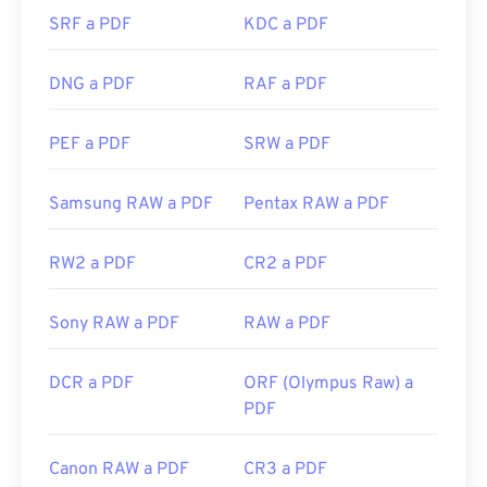
muy práctico tener uno que se abra
SRF a PDF
KDC a PDF
automáticamente al hacer clic en un enlace PDF en
línea. Recomiendo
SumatraPDF
o
MuPDF
si buscas
DNG a PDF
RAF a PDF
algo más. Ambos son gratuitos.
Desarrollado por:
ISO
PEF a PDF
SRW a PDF
Lanzamiento inicial:
15 de junio de 1993
Enlaces útiles:
Samsung RAW a PDF
Pentax RAW a PDF
https://en.wikipedia.org/wiki/Portable_Document_Form
RW2 a PDF
CR2 a PDF
https://acrobat.adobe.com/us/es/por-que-
adobe/sobre-adobe-pdf.html
Sony RAW a PDF
RAW a PDF
DCR a PDF
ORF (Olympus Raw) a
PDF
Canon RAW a PDF
CR3 a PDF