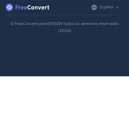
Español
English
Deutsch
© FreeConvert.comVERSIÓN Todos los derechos reservados
(2026)
Español
Français
Português
Italiano
Dutch
日本語
简体中文
繁體中文
한국어