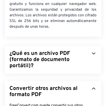
gratuito y funciona en cualquier navegador web.
Garantizamos la seguridad y privacidad de los
archivos. Los archivos están protegidos con cifrado
SSL de 256 bits y se eliminan automáticamente
después de unas horas.
¿Qué es un archivo PDF
(formato de documento
portátil)?
El formato de documento portátil (PDF) es un
formato de archivo universal que combina
Convertir otros archivos al
características tanto de documentos de texto
como de imágenes gráficas, lo que lo convierte en
formato PDF
uno de los tipos de archivo más utilizados en la
actualidad. La razón de su popularidad radica en
FreeConvert.com puede convertir sus otros