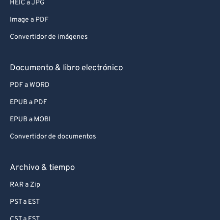
HEIC a JPG
Image a PDF
Convertidor de imágenes
Documento & libro electrónico
PDF a WORD
EPUB a PDF
EPUB a MOBI
Convertidor de documentos
Archivo & tiempo
RAR a Zip
PST a EST
CST a EST