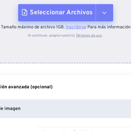
Seleccionar Archivos
Tamaño máximo de archivo 1GB.
Inscribirse
Para más información
Desde el dispositivo
Al continuar, acepta nuestros
Términos de uso
.
Desde Dropbox
Desde Google Drive
ión avanzada (opcional)
Desde OneDrive
de imagen
Desde URL