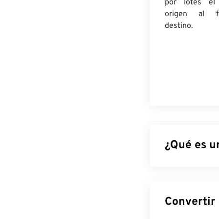
por lotes
el
origen
al fo
destino.
¿Qué es u
El Documento d
Photoshop
, un
imagen junto c
objetos, filtros