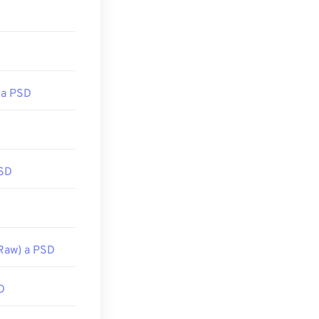
 a PSD
SD
Raw) a PSD
D