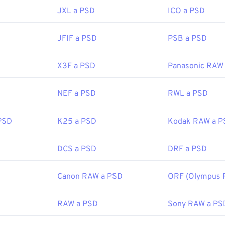
JXL a PSD
ICO a PSD
fewire.com/psd-file-2622194
JFIF a PSD
PSB a PSD
X3F a PSD
Panasonic RAW
NEF a PSD
RWL a PSD
PSD
K25 a PSD
Kodak RAW a P
DCS a PSD
DRF a PSD
Canon RAW a PSD
ORF (Olympus 
RAW a PSD
Sony RAW a PS