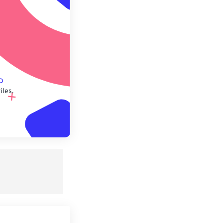
lecido
iles.