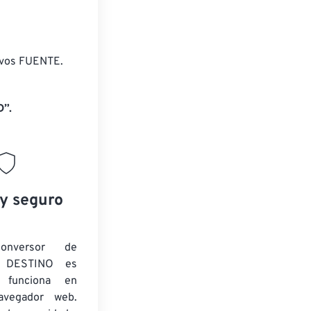
ivos FUENTE.
D”.
 y seguro
onversor de
 DESTINO es
y funciona en
navegador web.