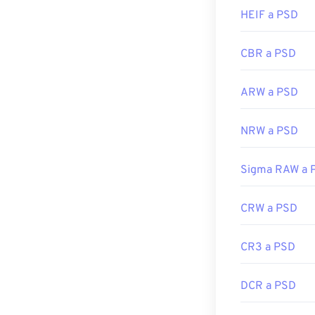
Enlaces útiles:
HEIF a PSD
https://www.li
CBR a PSD
ARW a PSD
NRW a PSD
Sigma RAW a 
CRW a PSD
CR3 a PSD
DCR a PSD