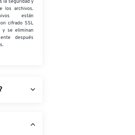
 la seguridad y
e los archivos.
ivos están
con cifrado SSL
 y se eliminan
mente después
s.
?
dobe
lmacenar una
s vectoriales
,
r ediciones