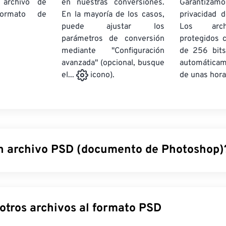
 archivo de
en nuestras conversiones.
Garantizamos
rmato de
En la mayoría de los casos,
privacidad d
puede ajustar los
Los arch
parámetros de conversión
protegidos 
mediante "Configuración
de 256 bits
avanzada" (opcional, busque
automática
de unas hora
el...
icono).
n archivo PSD (documento de Photoshop)
e Photoshop (PSD) es el tipo de archivo predeterminado de
A
 potente y complejo programa de diseño gráfico. PSD puede a
on una compleja matriz de sus capas correspondientes,
trazado
Convertir otros archivos al formato PSD
 y más, ¡todo en un solo archivo! PSD permite al usuario realiza