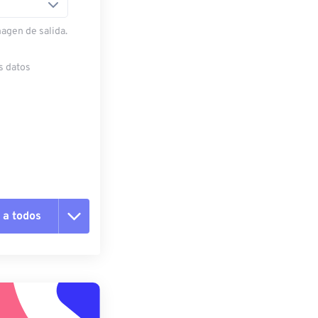
magen de salida.
s datos
 a todos
pciones
 preestablecido