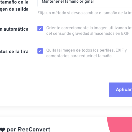
Mantener el tamaño original
 tamaño de la
gen de salida
Elija un método si desea cambiar el tamaño de la i
Oriente correctamente la imagen utilizando lo
ón automática
del sensor de gravedad almacenados en EXIF
Quita la imagen de todos los perfiles, EXIF ​​y
tos de la tira
comentarios para reducir el tamaño
Aplicar
Restablecer todas las o
Aplicar desde el ajuste
❤️
por
FreeConvert