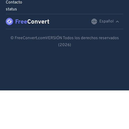
Contacto
status
Español
English
Deutsch
© FreeConvert.comVERSIÓN Todos los derechos reservados
(2026)
Español
Français
Português
Italiano
Dutch
日本語
简体中文
繁體中文