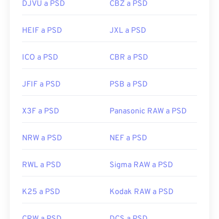
DJVU a PSD
CBZ a PSD
Lanzamiento inicial:
19 de febrero de 1990
Enlaces útiles:
HEIF a PSD
JXL a PSD
https://www.lifewire.com/psd-file-2622194
ICO a PSD
CBR a PSD
JFIF a PSD
PSB a PSD
X3F a PSD
Panasonic RAW a PSD
NRW a PSD
NEF a PSD
RWL a PSD
Sigma RAW a PSD
K25 a PSD
Kodak RAW a PSD