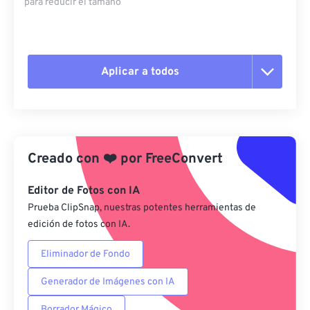
para reducir el tamaño
Aplicar a todos
Restablecer todas las opciones
Aplicar desde el ajuste preestablecido
Creado con
❤️
por
FreeConvert
Guardar como preestablecido
Editor de Fotos con IA
Prueba ClipSnap, nuestras potentes herramientas de
edición de fotos con IA.
Eliminador de Fondo
Generador de Imágenes con IA
Borrador Mágico