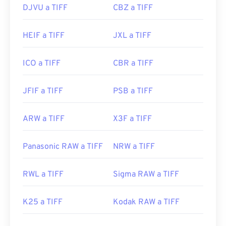
DJVU a TIFF
CBZ a TIFF
https://www.file-extensions.org/extension-de-
archivo-tiff
HEIF a TIFF
JXL a TIFF
ICO a TIFF
CBR a TIFF
JFIF a TIFF
PSB a TIFF
ARW a TIFF
X3F a TIFF
Panasonic RAW a TIFF
NRW a TIFF
RWL a TIFF
Sigma RAW a TIFF
K25 a TIFF
Kodak RAW a TIFF