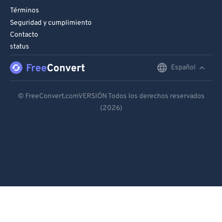
Términos
Seguridad y cumplimiento
Contacto
status
Español
English
Deutsch
© FreeConvert.comVERSIÓN Todos los derechos reservados
(2026)
Español
Français
Português
Italiano
Dutch
日本語