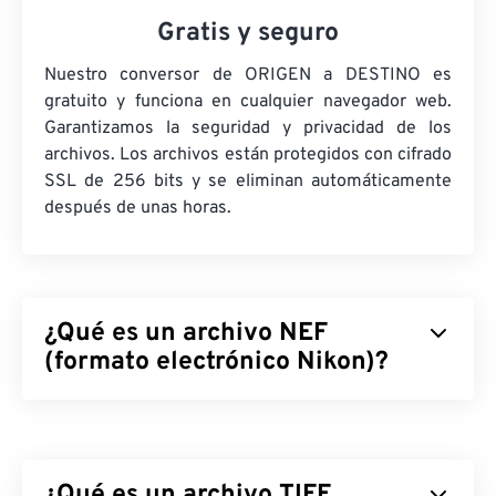
Gratis y seguro
Nuestro conversor de ORIGEN a DESTINO es
gratuito y funciona en cualquier navegador web.
Garantizamos la seguridad y privacidad de los
archivos. Los archivos están protegidos con cifrado
SSL de 256 bits y se eliminan automáticamente
después de unas horas.
¿Qué es un archivo NEF
(formato electrónico Nikon)?
El Formato Electrónico Nikon (NEF) es un formato
de archivo exclusivo para las cámaras Nikon. Es un
formato
de archivo RAW
, lo que significa que
¿Qué es un archivo TIFF
incluye toda la información sobre la imagen