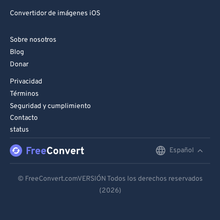
Convertidor de imágenes iOS
Sobre nosotros
Blog
Donar
Privacidad
Términos
Seguridad y cumplimiento
Contacto
status
Español
English
Deutsch
© FreeConvert.comVERSIÓN Todos los derechos reservados
(2026)
Español
Français