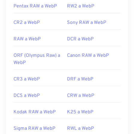
Utilice nuestro
Pentax RAW a WebP
Selector de color
RW2 a WebP
para elegir
format-nef.html
colores de imágenes WebP
CR2 a WebP
Sony RAW a WebP
RAW a WebP
DCR a WebP
ORF (Olympus Raw) a
Canon RAW a WebP
WebP
CR3 a WebP
DRF a WebP
DCS a WebP
CRW a WebP
Kodak RAW a WebP
K25 a WebP
Sigma RAW a WebP
RWL a WebP