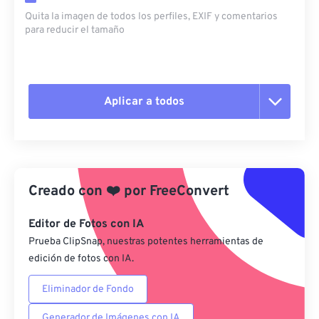
Quita la imagen de todos los perfiles, EXIF ​​y comentarios
para reducir el tamaño
Aplicar a todos
Restablecer todas las opciones
Aplicar desde el ajuste preestablecido
Creado con
❤️
por
FreeConvert
Guardar como preestablecido
Editor de Fotos con IA
Prueba ClipSnap, nuestras potentes herramientas de
edición de fotos con IA.
Eliminador de Fondo
Generador de Imágenes con IA