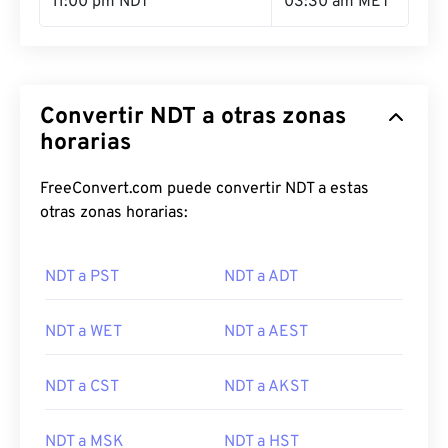
11:00 pm NDT
03:30 am MET
Convertir NDT a otras zonas
horarias
FreeConvert.com puede convertir NDT a estas
otras zonas horarias:
NDT a PST
NDT a ADT
NDT a WET
NDT a AEST
NDT a CST
NDT a AKST
NDT a MSK
NDT a HST