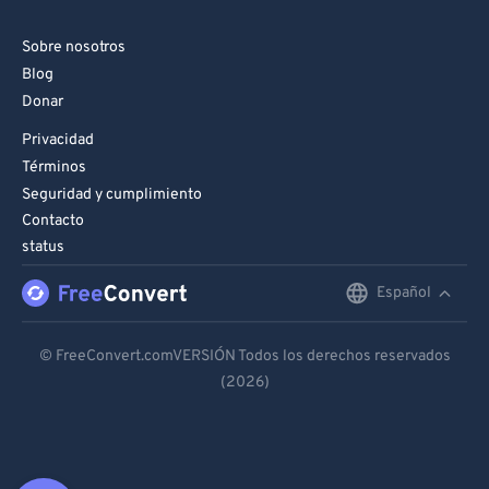
Sobre nosotros
Blog
Donar
Privacidad
Términos
Seguridad y cumplimiento
Contacto
status
Español
English
Deutsch
© FreeConvert.comVERSIÓN Todos los derechos reservados
(2026)
Español
Français
Português