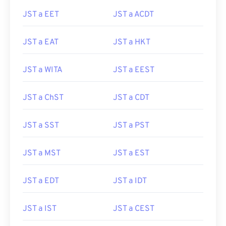
JST a EET
JST a ACDT
JST a EAT
JST a HKT
JST a WITA
JST a EEST
JST a ChST
JST a CDT
JST a SST
JST a PST
JST a MST
JST a EST
JST a EDT
JST a IDT
JST a IST
JST a CEST