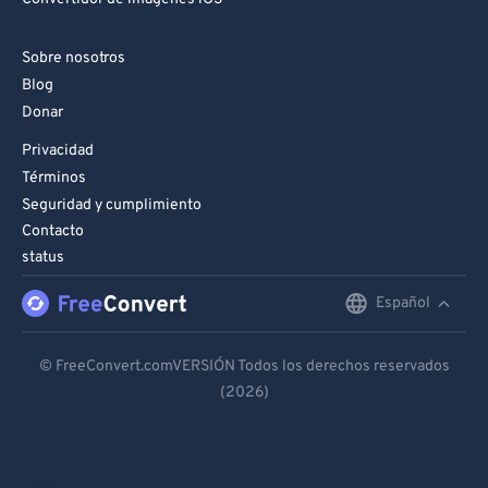
Sobre nosotros
Blog
Donar
Privacidad
Términos
Seguridad y cumplimiento
Contacto
status
Español
English
Deutsch
© FreeConvert.comVERSIÓN Todos los derechos reservados
(2026)
Español
Français
Português