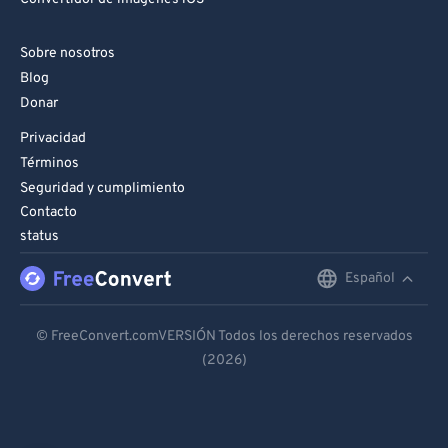
Sobre nosotros
Blog
Donar
Privacidad
Términos
Seguridad y cumplimiento
Contacto
status
Español
English
Deutsch
© FreeConvert.comVERSIÓN Todos los derechos reservados
(2026)
Español
Français
Português