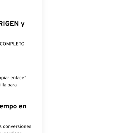
ORIGEN y
O COMPLETO
piar enlace"
lla para
tiempo en
as conversiones