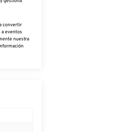
 y gestiona
a convertir
o a eventos
rmente nuestra
información