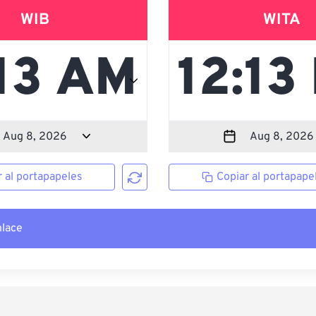
WIB
WITA
r al portapapeles
Copiar al portapape
nlace