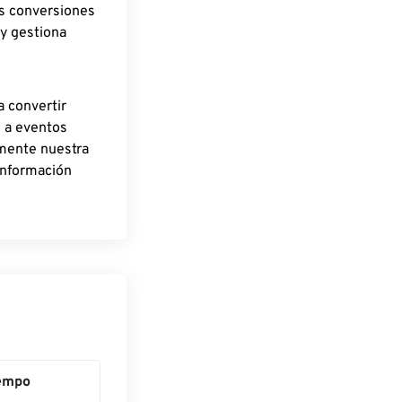
as conversiones
 y gestiona
a convertir
o a eventos
rmente nuestra
información
empo