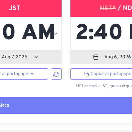
JST
NST*
/ ND
r al portapapeles
Copiar al portapape
*JST cambió a JST , que es el que
nlace