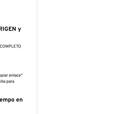
ORIGEN y
O COMPLETO
piar enlace"
lla para
tiempo en