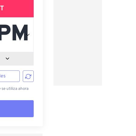
T
les
 se utiliza ahora