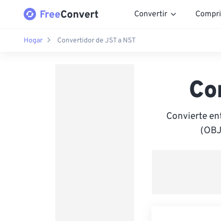
Convertir
Compri
Hogar
Convertidor de JST a NST
Co
Convierte en
(OBJ