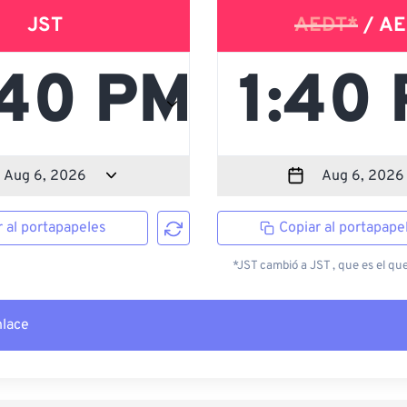
JST
AEDT*
/ AE
r al portapapeles
Copiar al portapape
*JST cambió a JST , que es el que
nlace