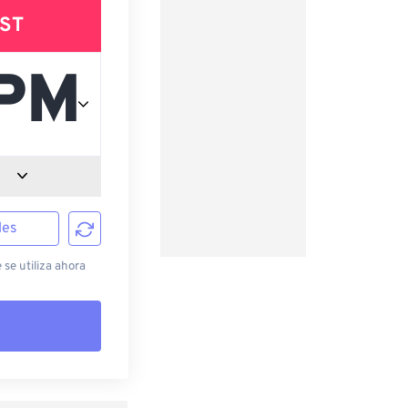
ST
les
 se utiliza ahora