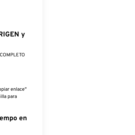
ORIGEN y
O COMPLETO
piar enlace"
lla para
tiempo en