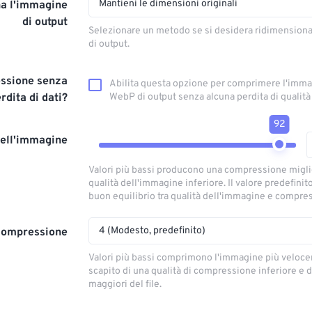
Mantieni le dimensioni originali
a l'immagine
di output
Selezionare un metodo se si desidera ridimension
di output.
ssione senza
Abilita questa opzione per comprimere l'imm
rdita di dati?
WebP di output senza alcuna perdita di qualità
92
dell'immagine
Valori più bassi producono una compressione migl
qualità dell'immagine inferiore. Il valore predefinit
buon equilibrio tra qualità dell'immagine e compre
4 (Modesto, predefinito)
 compressione
Valori più bassi comprimono l'immagine più veloce
scapito di una qualità di compressione inferiore e 
maggiori del file.