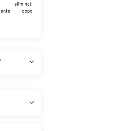
 eliminati
amente dopo
?
izzato
'utilizzo di una
m-up e top-
e compresso,
 un eccellente
creare
fino al 30% più