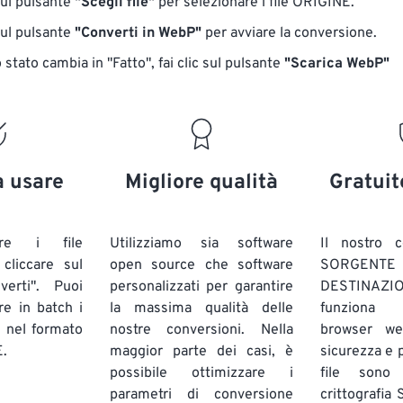
sul pulsante
"Scegli file"
per selezionare i file ORIGINE.
sul pulsante
"Converti in WebP"
per avviare la conversione.
stato cambia in "Fatto", fai clic sul pulsante
"Scarica WebP"
a usare
Migliore qualità
Gratuit
are i file
Utilizziamo sia software
Il nostro c
liccare sul
open source che software
SORG
verti". Puoi
personalizzati per garantire
DESTINAZION
ire in batch
i
la massima qualità delle
funziona 
E
nel formato
nostre conversioni. Nella
browser we
.
maggior parte dei casi, è
sicurezza e pr
possibile ottimizzare i
file sono
parametri di conversione
crittografia