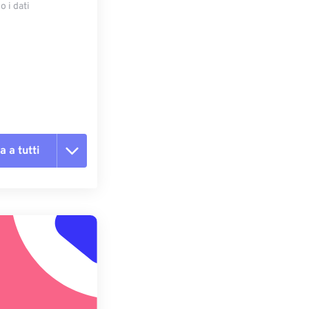
 i dati
e
a a tutti
te le opzioni
reimpostazione
redefinito