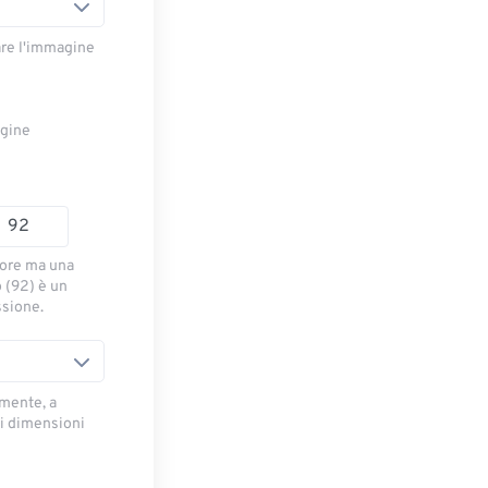
are l'immagine
agine
iore ma una
o (92) è un
ssione.
mente, a
di dimensioni