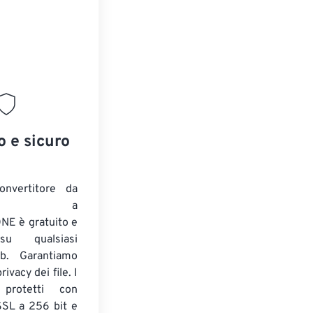
o e sicuro
onvertitore da
ENTE a
E è gratuito e
su qualsiasi
b. Garantiamo
ivacy dei file. I
 protetti con
 SSL a 256 bit e