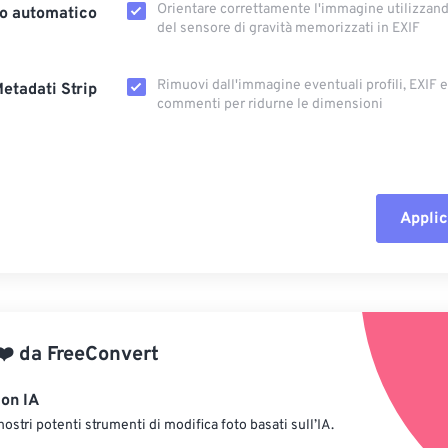
Orientare correttamente l'immagine utilizzando
o automatico
del sensore di gravità memorizzati in EXIF
Rimuovi dall'immagine eventuali profili, EXIF ​​
etadati Strip
commenti per ridurne le dimensioni
Applic
Reimposta tut
Applica da p
❤️
da
FreeConvert
Salva come p
con IA
nostri potenti strumenti di modifica foto basati sull’IA.