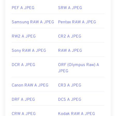
aprirlo con un editor di testo gratuito, che potrebbe
Sviluppato da:
Joint Photographic Experts Group
PEF A JPEG
SRW A JPEG
rivelare testo che offre informazioni utili
sull'immagine.
Data di rilascio iniziale:
18 settembre 1992
Samsung RAW A JPEG
Pentax RAW A JPEG
Link utili:
Sviluppato da:
https://en.wikipedia.org/wiki/JPEG
Microsoft Corporation
RW2 A JPEG
CR2 A JPEG
Data di rilascio iniziale:
https://www.lifewire.com/jpg-jpeg-file-4139913
20 novembre 1985
Sony RAW A JPEG
RAW A JPEG
DCR A JPEG
ORF (Olympus Raw) A
JPEG
Canon RAW A JPEG
CR3 A JPEG
DRF A JPEG
DCS A JPEG
CRW A JPEG
Kodak RAW A JPEG