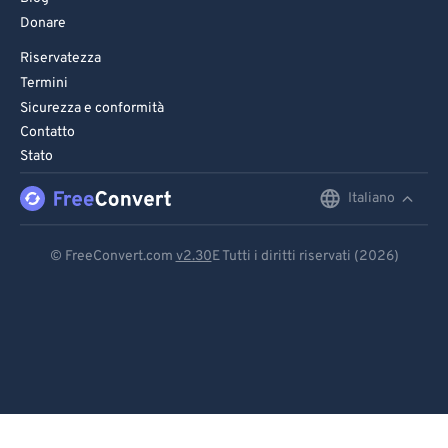
Donare
Riservatezza
Termini
Sicurezza e conformità
Contatto
Stato
Italiano
English
Deutsch
© FreeConvert.com
v2.30
E Tutti i diritti riservati (2026)
Español
Français
Português
Italiano
Dutch