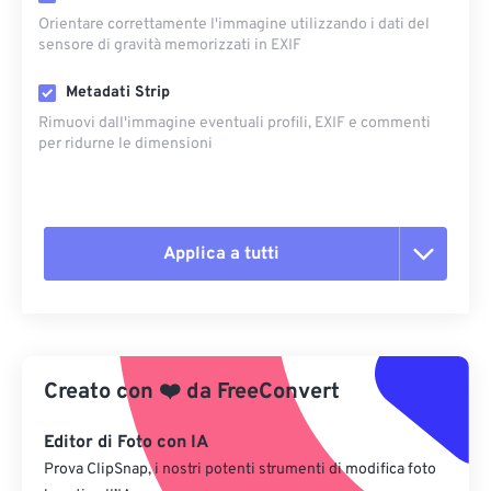
Orientare correttamente l'immagine utilizzando i dati del
sensore di gravità memorizzati in EXIF
Metadati Strip
Rimuovi dall'immagine eventuali profili, EXIF ​​e commenti
per ridurne le dimensioni
Applica a tutti
Reimposta tutte le opzioni
Applica da preimpostazione
Creato con
❤️
da
FreeConvert
Salva come predefinito
Editor di Foto con IA
Prova ClipSnap, i nostri potenti strumenti di modifica foto