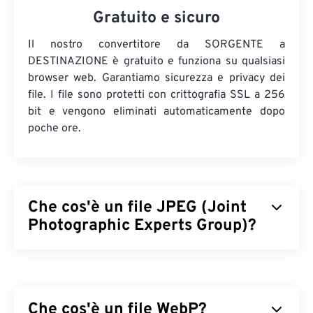
Gratuito e sicuro
Il nostro convertitore da SORGENTE a
DESTINAZIONE è gratuito e funziona su qualsiasi
browser web. Garantiamo sicurezza e privacy dei
file. I file sono protetti con crittografia SSL a 256
bit e vengono eliminati automaticamente dopo
poche ore.
Che cos'è un file JPEG (Joint
Photographic Experts Group)?
JPEG (Joint Photographic Experts Group) è un
formato di file universale che utilizza un algoritmo
per comprimere fotografie e grafica. La notevole
Che cos'è un file WebP?
compressione offerta da JPEG è la ragione del suo