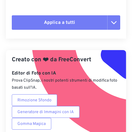
Applica a tutti
Reimposta tutte le opzioni
Applica da preimpostazione
Creato con
❤️
da
FreeConvert
Salva come predefinito
Editor di Foto con IA
Prova ClipSnap, i nostri potenti strumenti di modifica foto
basati sull’IA.
Rimozione Sfondo
Generatore di Immagini con IA
Gomma Magica