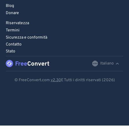
Blog
Donare
Riservatezza
Termini
Sicurezza e conformità
Contatto
Stato
Italiano
English
Deutsch
© FreeConvert.com
v2.30
E Tutti i diritti riservati (2026)
Español
Français
Português
Italiano