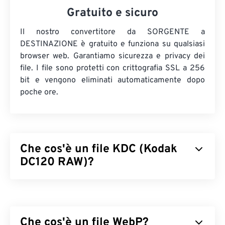
Gratuito e sicuro
Il nostro convertitore da SORGENTE a
DESTINAZIONE è gratuito e funziona su qualsiasi
browser web. Garantiamo sicurezza e privacy dei
file. I file sono protetti con crittografia SSL a 256
bit e vengono eliminati automaticamente dopo
poche ore.
Che cos'è un file KDC (Kodak
DC120 RAW)?
Kodak DC120 Digital Camera RAW (KDC) è un
formato di file
RAW
obsoleto che memorizza
immagini a
colori a 24 bit
. Il KDC è stato
Che cos'è un file WebP?
inizialmente prodotto dalla fotocamera
DC50
di