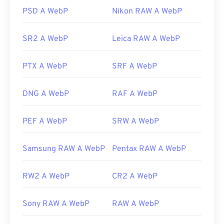
In alternativa, prova
Pixelmator
e
Photopea
darktable
. Prova anche
, che è
Corel
PSD A WebP
Nikon RAW A WebP
multipiattaforma,
PaintShop Pro
. Prima di utilizzare
open source
e gratuito. Oltre a
IrfanView
,
Lightroom, altri programmi a pagamento che
Windows Photo Viewer
e
Adobe Photoshop
,
possono aprire KDC includono
assicurati di installare i plugin per l'apertura di
ACDSee Photo
SR2 A WebP
Leica RAW A WebP
Manager
WebP.
,
HDR Darkroom
e
Corel PaintShop Pro
.
PTX A WebP
SRF A WebP
Sviluppato da:
Sviluppato da:
Google
Kodak
Versione iniziale:
Versione iniziale:
1996
settembre 2010
DNG A WebP
RAF A WebP
Link utili:
Articolo di Google Developer sulla compressione
PEF A WebP
SRW A WebP
WebP
Strumenti WebP correlati:
Samsung RAW A WebP
Pentax RAW A WebP
Utilizza il nostro
Selettore colori
per scegliere i
colori dalle immagini WebP
RW2 A WebP
CR2 A WebP
Sony RAW A WebP
RAW A WebP