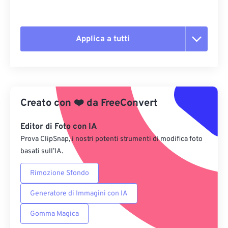
Applica a tutti
Reimposta tutte le opzioni
Applica da preimpostazione
Creato con
❤️
da
FreeConvert
Salva come predefinito
Editor di Foto con IA
Prova ClipSnap, i nostri potenti strumenti di modifica foto
basati sull’IA.
Rimozione Sfondo
Generatore di Immagini con IA
Gomma Magica