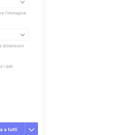
are l'immagine
le dimensioni
 i dati
e
a a tutti