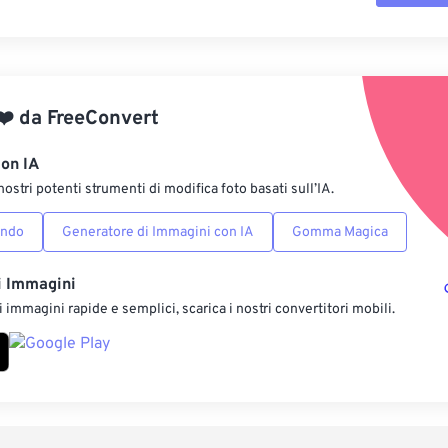
Reimposta tut
Applica da p
❤️
da
FreeConvert
Salva come p
con IA
nostri potenti strumenti di modifica foto basati sull’IA.
ondo
Generatore di Immagini con IA
Gomma Magica
i Immagini
 immagini rapide e semplici, scarica i nostri convertitori mobili.