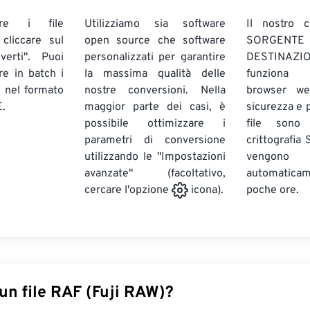
are i file
Utilizziamo sia software
Il nostro c
liccare sul
open source che software
SORG
verti". Puoi
personalizzati per garantire
DESTINAZION
ire in batch
i
la massima qualità delle
funziona 
E
nel formato
nostre conversioni. Nella
browser we
.
maggior parte dei casi, è
sicurezza e pr
possibile ottimizzare i
file sono
parametri di conversione
crittografia
utilizzando le "Impostazioni
vengono
avanzate" (facoltativo,
automatic
poche ore.
cercare l'opzione
icona).
un file RAF (Fuji RAW)?