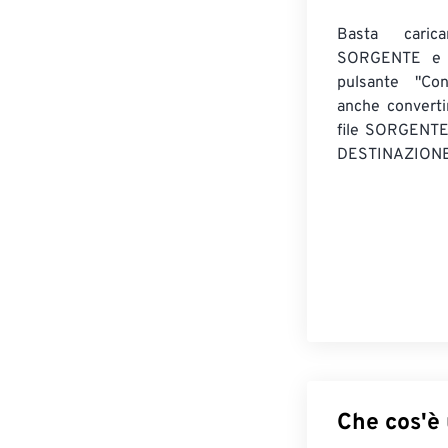
Basta caric
SORGENTE e c
pulsante "Con
anche convert
file SORGENT
DESTINAZIONE
Che cos'è 