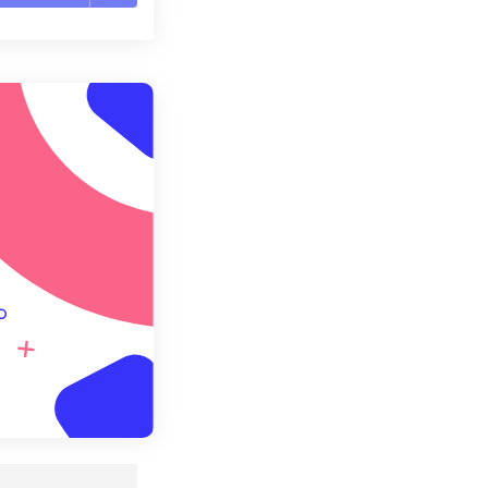
te le opzioni
reimpostazione
redefinito