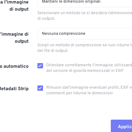
Mantieni le dimensioni originali
a l'immagine
di output
Selezionare un metodo se si desidera ridimension
di output.
Nessuna compressione
l'immagine di
output
Scegli un metodo di compressione se vuoi ridurre 
del file di output.
Orientare correttamente l'immagine utilizzando
o automatico
del sensore di gravità memorizzati in EXIF
Rimuovi dall'immagine eventuali profili, EXIF ​​
etadati Strip
commenti per ridurne le dimensioni
Applic