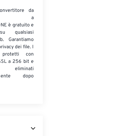
onvertitore da
ENTE a
E è gratuito e
su qualsiasi
b. Garantiamo
ivacy dei file. I
 protetti con
 SSL a 256 bit e
 eliminati
amente dopo