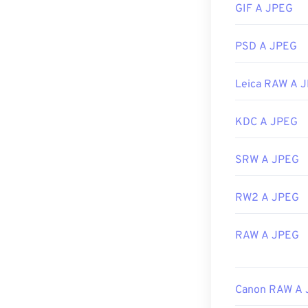
GIF A JPEG
visualizzatore 
selezionare un'a
mouse e selezio
PSD A JPEG
I file JPEG si 
applicazioni M
Leica RAW A 
Sviluppato da:
KDC A JPEG
Data di rilascio
Link utili:
SRW A JPEG
https://en.wik
RW2 A JPEG
https://www.li
RAW A JPEG
Canon RAW A