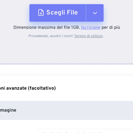
Scegli File
Dimensione massima del file 1GB.
Iscrizione
per di più
Dal dispositivo
Procedendo, accetti i nostri
Termini di utilizzo
.
Da Dropbox
Da Google Drive
ni avanzate (facoltativo)
Da OneDrive
mmagine
Dall'URL