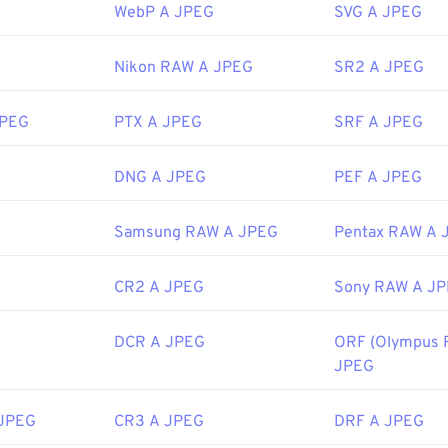
WebP A JPEG
SVG A JPEG
di immagini, nell'editor di immagini o nel browser web predefini
pplicazione specifica con cui aprire il file, fare clic con il pulsa
nare "Apri con" per effettuare la selezione.
Nikon RAW A JPEG
SR2 A JPEG
aprono automaticamente sui browser Web più diffusi, come
Chr
icrosoft come
Microsoft Foto
e sulle applicazioni Mac OS come
JPEG
PTX A JPEG
SRF A JPEG
Joint Photographic Experts Group
DNG A JPEG
PEF A JPEG
 iniziale:
18 settembre 1992
Samsung RAW A JPEG
Pentax RAW A 
ipedia.org/wiki/JPEG
CR2 A JPEG
Sony RAW A J
fewire.com/jpg-jpeg-file-4139913
DCR A JPEG
ORF (Olympus 
JPEG
 JPEG
CR3 A JPEG
DRF A JPEG