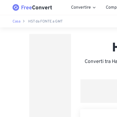
Convertire
Comp
Casa
HST da FONTE a GMT
Converti tra H