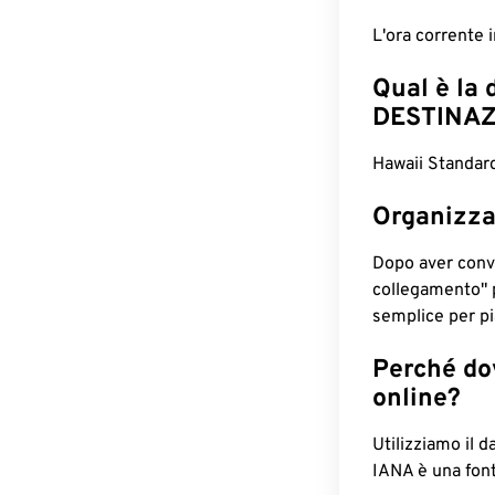
L'ora corrente
Qual è la 
DESTINAZ
Hawaii Standar
Organizza
Dopo aver conv
collegamento" 
semplice per pia
Perché dov
online?
Utilizziamo il d
IANA è una font