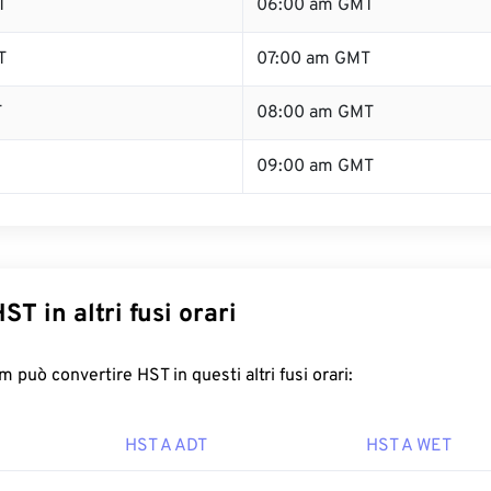
T
06:00 am GMT
T
07:00 am GMT
T
08:00 am GMT
09:00 am GMT
ST in altri fusi orari
 può convertire HST in questi altri fusi orari:
HST A ADT
HST A WET