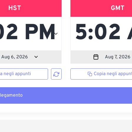
HST
GMT
a negli appunti
Copia negli appunt
llegamento