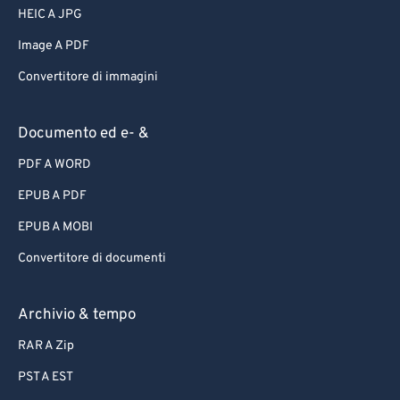
HEIC A JPG
Image A PDF
Convertitore di immagini
Documento ed e- &
PDF A WORD
EPUB A PDF
EPUB A MOBI
Convertitore di documenti
Archivio & tempo
RAR A Zip
PST A EST