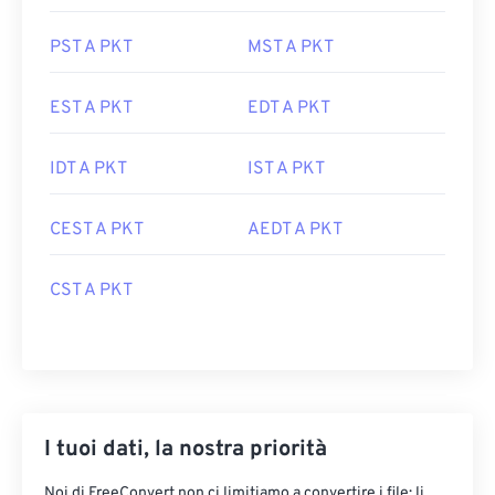
PST A PKT
MST A PKT
EST A PKT
EDT A PKT
IDT A PKT
IST A PKT
CEST A PKT
AEDT A PKT
CST A PKT
I tuoi dati, la nostra priorità
Noi di FreeConvert non ci limitiamo a convertire i file: li