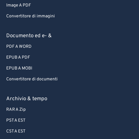
Image A PDF
Convertitore di immagini
Documento ed e- &
PDF A WORD
EPUB A PDF
EPUB A MOBI
Convertitore di documenti
Archivio & tempo
RAR A Zip
PST A EST
CST A EST