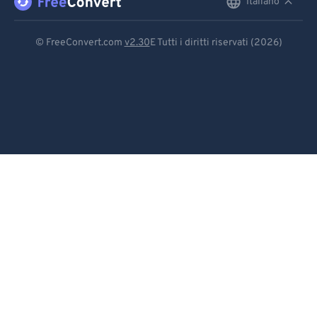
Italiano
English
Deutsch
© FreeConvert.com
v2.30
E Tutti i diritti riservati (2026)
Español
Français
Português
Italiano
Dutch
日本語
简体中文
繁體中文
한국어