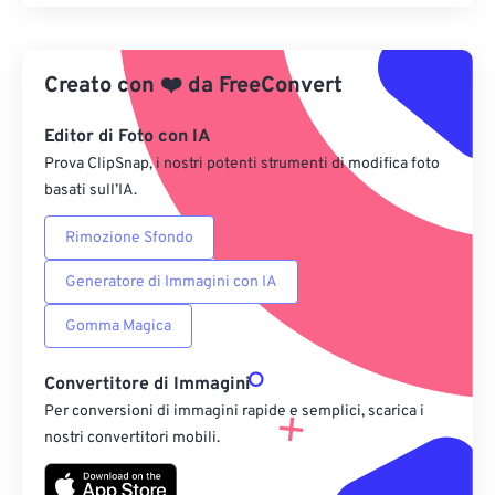
Reimposta tutte le opzioni
Applica da preimpostazione
Creato con
❤️
da
FreeConvert
Salva come predefinito
Editor di Foto con IA
Prova ClipSnap, i nostri potenti strumenti di modifica foto
basati sull’IA.
Rimozione Sfondo
Generatore di Immagini con IA
Gomma Magica
Convertitore di Immagini
Per conversioni di immagini rapide e semplici, scarica i
nostri convertitori mobili.