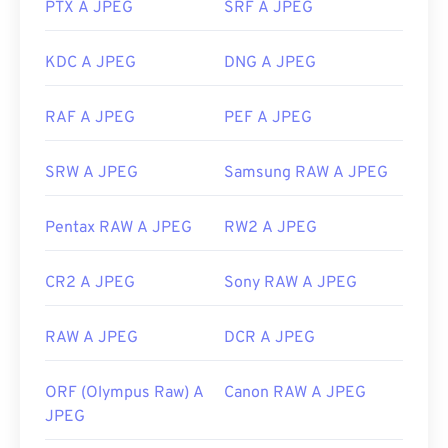
pulsante destro del mouse e selezionare "Apri con"
PTX A JPEG
SRF A JPEG
Strumenti WebP correlati:
per effettuare la selezione.
Utilizza il nostro
Selettore colori
per scegliere i
I file JPEG si aprono automaticamente sui browser
KDC A JPEG
DNG A JPEG
colori dalle immagini WebP
Web più diffusi, come
Chrome
, sulle applicazioni
Microsoft come
Microsoft Foto
e sulle applicazioni
RAF A JPEG
PEF A JPEG
Mac OS come
Apple Preview
.
Sviluppato da:
Joint Photographic Experts Group
SRW A JPEG
Samsung RAW A JPEG
Data di rilascio iniziale:
18 settembre 1992
Pentax RAW A JPEG
RW2 A JPEG
Link utili:
https://en.wikipedia.org/wiki/JPEG
CR2 A JPEG
Sony RAW A JPEG
https://www.lifewire.com/jpg-jpeg-file-4139913
RAW A JPEG
DCR A JPEG
ORF (Olympus Raw) A
Canon RAW A JPEG
JPEG