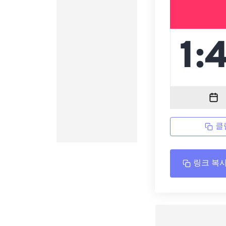
클
링크 복