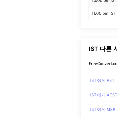
10:00 pm IST
11:00 pm IST
IST 다른
FreeConver
IST 에게 PST
IST 에게 AEST
IST 에게 MSK